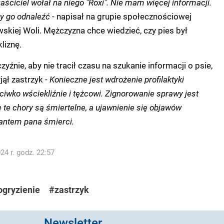
łaściciel wołał na niego "Roxi". Nie mam więcej informacji.
y go odnaleźć -
napisał na grupie społecznościowej
kiej Woli. Mężczyzna chce wiedzieć, czy pies był
liznę.
yźnie, aby nie tracił czasu na szukanie informacji o psie,
jął zastrzyk -
Konieczne jest wdrożenie profilaktyki
iwko wściekliźnie i tężcowi. Zignorowanie sprawy jest
 te chory są śmiertelne, a ujawnienie się objawów
rantem pana śmierci.
4 r. godz. 22:57
ogryzienie
#zastrzyk
Newsletter