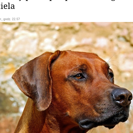
iela
r., godz. 22.57