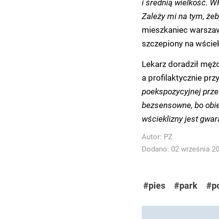
i średnią wielkość. W
Zależy mi na tym, żeb
mieszkaniec warszaws
szczepiony na wściek
Lekarz doradził mężcz
a profilaktycznie przy
poekspozycyjnej przec
bezsensowne, bo obie
wścieklizny jest gwa
Autor:
PZ
Dodano: 02 września 202
#pies
#park
#p