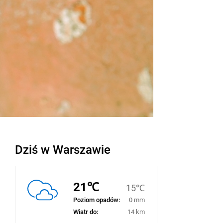
Dziś w Warszawie
21℃
15℃
Poziom opadów:
0 mm
Wiatr do:
14 km