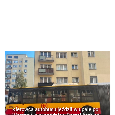
Kierowca autobusu jeździł w upale po