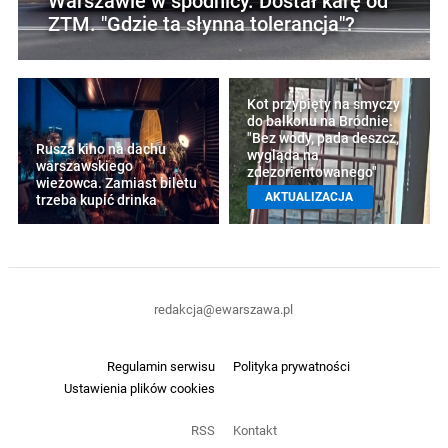
Warszawie w spódnicy. Dostał karę od
ZTM. "Gdzie ta słynna tolerancja"?
Kot przypięty na smyczy
do balkonu na Bródnie.
"Bez wody, pada deszcz,
Rusza kino na dachu
wygląda na
warszawskiego
zdezorientowanego"
wieżowca. Zamiast biletu
AKTUALIZACJA
trzeba kupić drinka
redakcja@ewarszawa.pl
Regulamin serwisu
Polityka prywatności
Ustawienia plików cookies
RSS
Kontakt