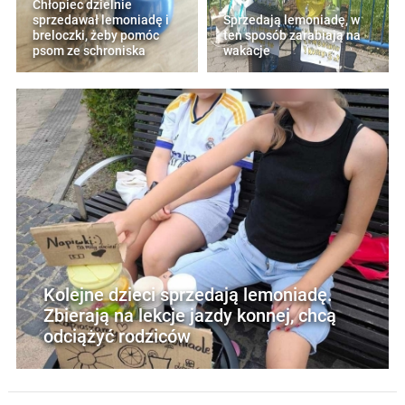
Chłopiec dzielnie
sprzedawał lemoniadę i
Sprzedają lemoniadę, w
breloczki, żeby pomóc
ten sposób zarabiają na
psom ze schroniska
wakacje
Kolejne dzieci sprzedają lemoniadę.
Zbierają na lekcje jazdy konnej, chcą
odciążyć rodziców