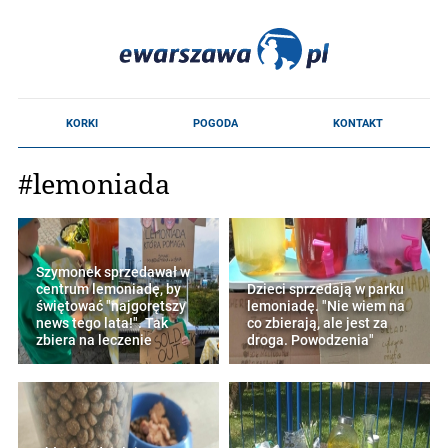
#lemoniada
Szymonek sprzedawał w
centrum lemoniadę, by
Dzieci sprzedają w parku
świętować "najgorętszy
lemoniadę. "Nie wiem na
news tego lata!". Tak
co zbierają, ale jest za
zbiera na leczenie
droga. Powodzenia"