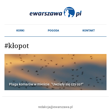
#kłopot
Plaga komarów w mieście. "Uwzięły się czy co?"
redakcja@ewarszawa.pl