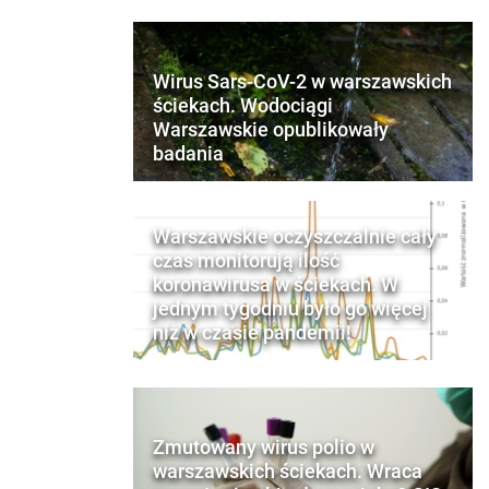
Wirus Sars-CoV-2 w warszawskich
ściekach. Wodociągi
Warszawskie opublikowały
badania
Warszawskie oczyszczalnie cały
czas monitorują ilość
koronawirusa w ściekach. W
jednym tygodniu było go więcej
niż w czasie pandemii!
Zmutowany wirus polio w
warszawskich ściekach. Wraca