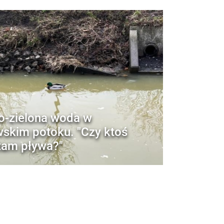
o-zielona woda w
skim potoku. "Czy ktoś
 tam pływa?"