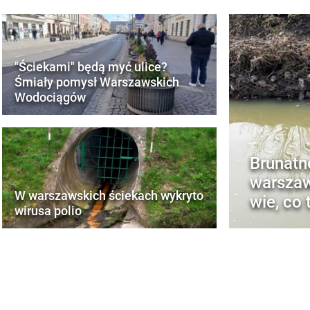
"Ściekami" będą myć ulice?
Śmiały pomysł Warszawskich
Wodociągów
Brunatn
warszaw
W warszawskich ściekach wykryto
wie, co
wirusa polio