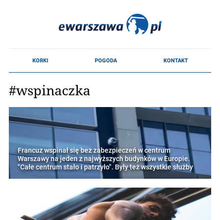
#wspinaczka
Francuz wspinał się bez zabezpieczeń w centrum
Warszawy na jeden z najwyższych budynków w Europie.
"Całe centrum stało i patrzyło". Były też wszystkie służby