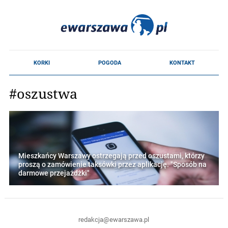
#oszustwa
Mieszkańcy Warszawy ostrzegają przed oszustami, którzy
proszą o zamówienie taksówki przez aplikację. "Sposób na
darmowe przejażdżki"
redakcja@ewarszawa.pl