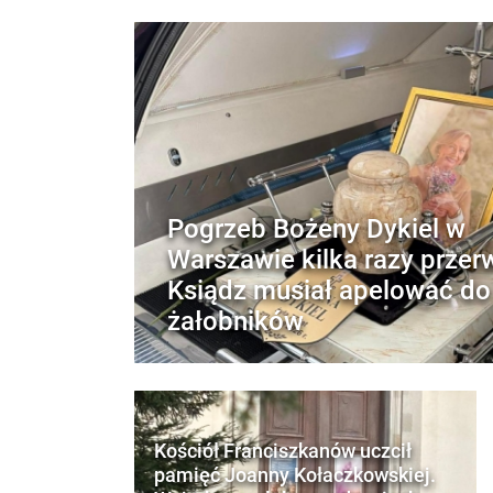
Pogrzeb Bożeny Dykiel w
Warszawie kilka razy przer
Ksiądz musiał apelować do
żałobników
Kościół Franciszkanów uczcił
pamięć Joanny Kołaczkowskiej.