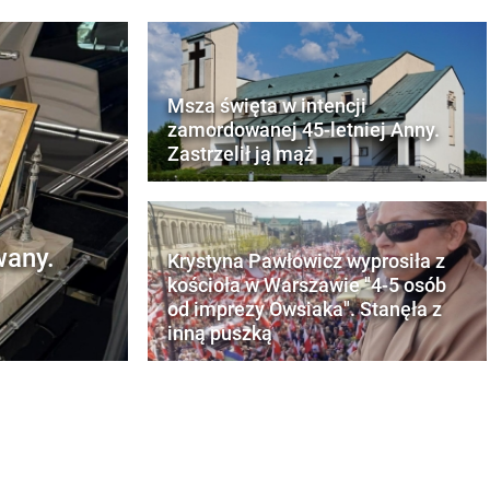
Msza święta w intencji
zamordowanej 45-letniej Anny.
Zastrzelił ją mąż
wany.
Krystyna Pawłowicz wyprosiła z
kościoła w Warszawie "4-5 osób
od imprezy Owsiaka". Stanęła z
inną puszką