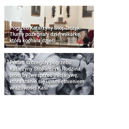
Pogrzeb Katarzyny Stoparczyk.
Tłumy pożegnały dziennikarkę,
która kochała dzieci
Podali szczegóły pogrzebu
Katarzyny Stoparczyk. Rodzina
prosi by "wesprzeć inicjatywę,
która stanie się upamiętnieniem
wrażliwości Kasi"