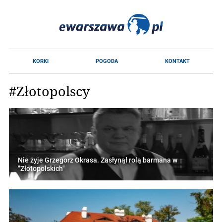
#Złotopolscy
Nie żyje Grzegorz Okrasa. Zasłynął rolą barmana w
"Złotopolskich"