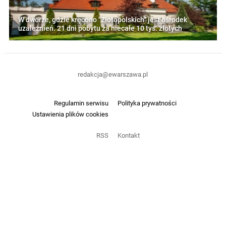
W dworze, gdzie kręcono "Złotopolskich" jest ośrodek
uzależnień. 21 dni pobytu za niecałe 10 tys. złotych
redakcja@ewarszawa.pl
Regulamin serwisu
Polityka prywatności
Ustawienia plików cookies
RSS
Kontakt