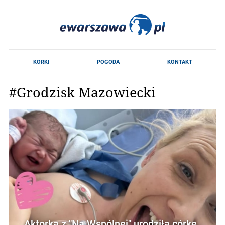
#Grodzisk Mazowiecki
Aktorka z "Na Wspólnej" urodziła córkę