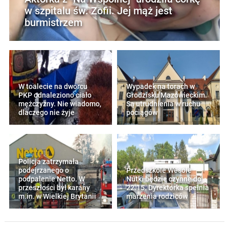
w szpitalu św. Zofii. Jej mąż jest
burmistrzem
W toalecie na dworcu
Wypadek na torach w
PKP odnaleziono ciało
Grodzisku Mazowieckim.
mężczyzny. Nie wiadomo,
Są utrudnienia w ruchu
dlaczego nie żyje
pociągów
Policja zatrzymała
podejrzanego o
Przedszkole Wesołe
podpalenie Netto. W
Nutki będzie czynne do
przeszłości był karany
22.15. Dyrektorka spełnia
m.in. w Wielkiej Brytanii
marzenia rodziców