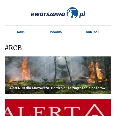
#RCB
Alert RCB dla Mazowsza. Bardzo duże zagrożenie pożarów