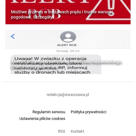
Możliwe przerwy w dostawach prądu i trudne warunki
pogodowe. Szczegóły
Alert RCB dla mieszkańców województwa mazowieckiego.
Chodzi o rosyjskie drony
redakcja@ewarszawa.pl
Regulamin serwisu
Polityka prywatności
Ustawienia plików cookies
RSS
Kontakt