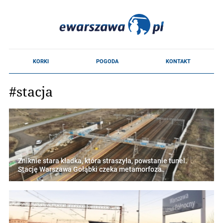
#stacja
Zniknie stara kładka, która straszyła, powstanie tunel.
Stację Warszawa Gołąbki czeka metamorfoza