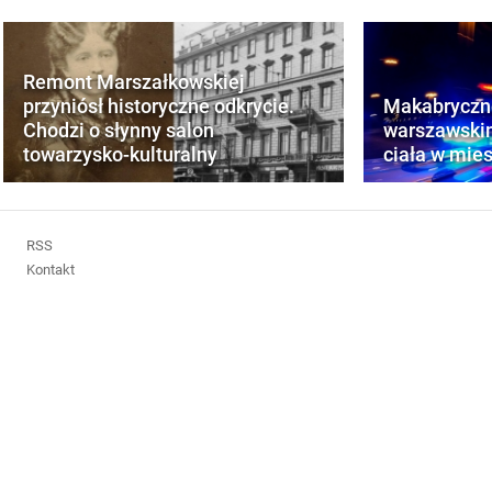
Remont Marszałkowskiej
przyniósł historyczne odkrycie.
Makabryczne
Chodzi o słynny salon
warszawskim
towarzysko-kulturalny
ciała w mie
RSS
Kontakt