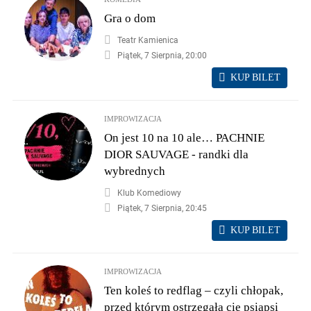
Gra o dom
Teatr Kamienica
Piątek, 7 Sierpnia, 20:00
KUP BILET
IMPROWIZACJA
On jest 10 na 10 ale… PACHNIE
DIOR SAUVAGE - randki dla
wybrednych
Klub Komediowy
Piątek, 7 Sierpnia, 20:45
KUP BILET
IMPROWIZACJA
Ten koleś to redflag – czyli chłopak,
przed którym ostrzegała cię psiapsi