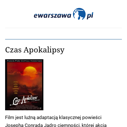
Czas Apokalipsy
Film jest luźną adaptacją klasycznej powieści
Josepha Conrada Jądro ciemności, której akcja