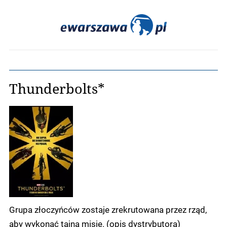
Thunderbolts*
Grupa złoczyńców zostaje zrekrutowana przez rząd,
aby wykonać tajną misję. (opis dystrybutora)