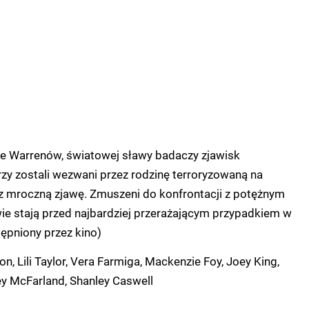
ine Warrenów, światowej sławy badaczy zjawisk
zy zostali wezwani przez rodzinę terroryzowaną na
ez mroczną zjawę. Zmuszeni do konfrontacji z potężnym
 stają przed najbardziej przerażającym przypadkiem w
tępniony przez kino)
n, Lili Taylor, Vera Farmiga, Mackenzie Foy, Joey King,
ey McFarland, Shanley Caswell