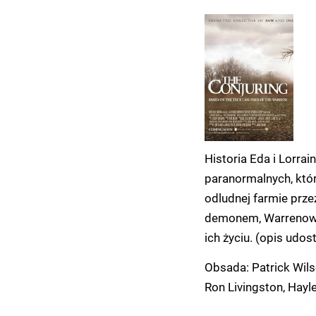
Historia Eda i Lorra
paranormalnych, któr
odludnej farmie prz
demonem, Warrenowie
ich życiu. (opis udos
Obsada: Patrick Wilso
Ron Livingston, Hayl