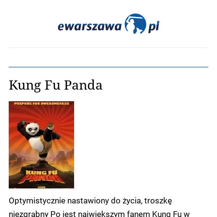
Kung Fu Panda
Optymistycznie nastawiony do życia, troszkę
niezgrabny Po jest największym fanem Kung Fu w