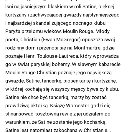
lśni najjaśniejszym blaskiem w roli Satine, pięknej
kurtyzany i zachwycającej gwiazdy najsłynniejszego
i najbardziej skandalizującego nocnego klubu
Paryża przełomu wieków, Moulin Rouge. Młody
poeta, Christian (Ewan McGregor) opuszcza swój
rodzinny dom i przenosi się na Montmartre, gdzie
poznaje Henri Toulouse-Lautreca, który wprowadza
go w świat paryskiej bohemy. W sławnym kabarecie
Moulin Rouge Christian poznaje jego największą
gwiazdę, Satine, tancerkę, piosenkarkę i kurtyzanę,
w której kochają się wszyscy męscy bywalcy klubu.
Satine nie chce być tancerką, marzy by zostać
prawdziwą aktorką. Książę Worcester godzi się
sfinansować kosztowną rewię z jej udziałem po
warunkiem, że Satine zostanie jego kochanką.
Satine jest natomiast zakochana w Christianie...