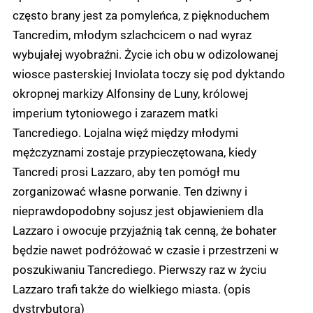
często brany jest za pomyleńca, z pięknoduchem
Tancredim, młodym szlachcicem o nad wyraz
wybujałej wyobraźni. Życie ich obu w odizolowanej
wiosce pasterskiej Inviolata toczy się pod dyktando
okropnej markizy Alfonsiny de Luny, królowej
imperium tytoniowego i zarazem matki
Tancrediego. Lojalna więź między młodymi
mężczyznami zostaje przypieczętowana, kiedy
Tancredi prosi Lazzaro, aby ten pomógł mu
zorganizować własne porwanie. Ten dziwny i
nieprawdopodobny sojusz jest objawieniem dla
Lazzaro i owocuje przyjaźnią tak cenną, że bohater
będzie nawet podróżować w czasie i przestrzeni w
poszukiwaniu Tancrediego. Pierwszy raz w życiu
Lazzaro trafi także do wielkiego miasta. (opis
dystrybutora)