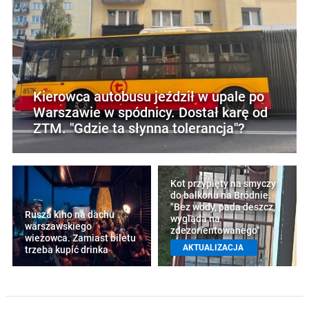
Kierowca autobusu jeździł w upale po
Warszawie w spódnicy. Dostał karę od
ZTM. "Gdzie ta słynna tolerancja"?
Kot przypięty na smyczy
do balkonu na Bródnie.
"Bez wody, pada deszcz,
Rusza kino na dachu
wygląda na
warszawskiego
zdezorientowanego"
wieżowca. Zamiast biletu
AKTUALIZACJA
trzeba kupić drinka