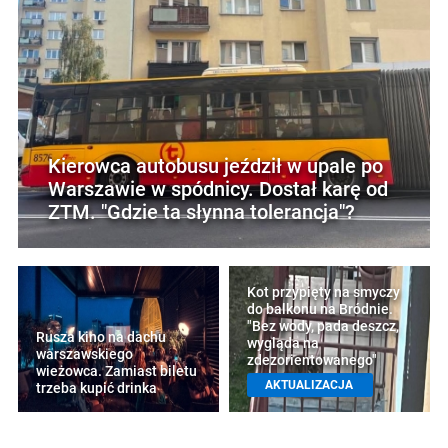
Kierowca autobusu jeździł w upale po
Warszawie w spódnicy. Dostał karę od
ZTM. "Gdzie ta słynna tolerancja"?
Kot przypięty na smyczy
do balkonu na Bródnie.
"Bez wody, pada deszcz,
Rusza kino na dachu
wygląda na
warszawskiego
zdezorientowanego"
wieżowca. Zamiast biletu
AKTUALIZACJA
trzeba kupić drinka