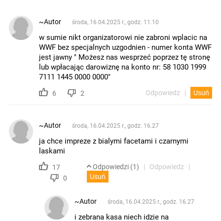
~Autor
środa, 16.04.2025 r., godz. 11.10
w sumie nikt organizatorowi nie zabroni wplacic na
WWF bez specjalnych uzgodnien - numer konta WWF
jest jawny " Możesz nas wesprzeć poprzez tę stronę
lub wpłacając darowiznę na konto nr: 58 1030 1999
7111 1445 0000 0000"
Odpowiedz
Usuń
6
2
~Autor
środa, 16.04.2025 r., godz. 16.27
ja chce impreze z bialymi facetami i czarnymi
laskami
Odpowiedzi (1)
Odpowiedz
17
Usuń
0
~Autor
środa, 16.04.2025 r., godz. 16.27
i zebrana kasa niech idzie na