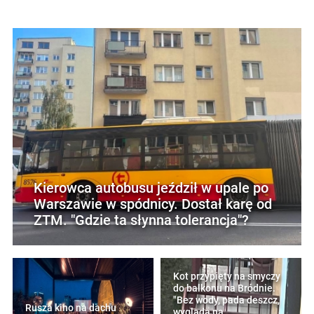
Kierowca autobusu jeździł w upale po
Warszawie w spódnicy. Dostał karę od
ZTM. "Gdzie ta słynna tolerancja"?
Kot przypięty na smyczy
do balkonu na Bródnie.
"Bez wody, pada deszcz,
Rusza kino na dachu
wygląda na