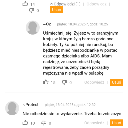
Odpowiedzi (1)
Odpowiedz
14
Usuń
0
~Oz
piątek, 18.04.2025 r., godz. 10.25
Uśmiechnij się. Żyjesz w tolerancyjnym
kraju, w którym żyją bardzo gościnne
kobiety. Tylko później nie randkuj, bo
będziesz mieć niespodziankę w postaci
czarnego dzieciaka albo AIDS. Mam
nadzieję, że uczestniczki będą
rejestrowane, żeby żaden porządny
mężczyzna nie wpadł w pułapkę.
Odpowiedz
Usuń
15
0
~Protest
piątek, 18.04.2025 r., godz. 12.32
Nie odbedzie sie to wydarzenie. Trzeba to zniszczyc
Odpowiedz
Usuń
10
0