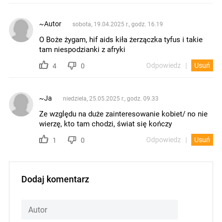
~Autor
sobota, 19.04.2025 r., godz. 16.19
O Boże żygam, hif aids kiła żerzączka tyfus i takie
tam niespodzianki z afryki
Odpowiedz
Usuń
4
0
~Ja
niedziela, 25.05.2025 r., godz. 09.33
Ze względu na duże zainteresowanie kobiet/ no nie
wierzę, kto tam chodzi, świat się kończy
Odpowiedz
Usuń
1
0
Dodaj komentarz