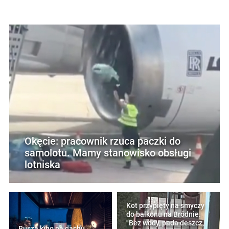
Okęcie: pracownik rzuca paczki do
samolotu. Mamy stanowisko obsługi
lotniska
Kot przypięty na smyczy
do balkonu na Bródnie.
"Bez wody, pada deszcz,
Rusza kino na dachu