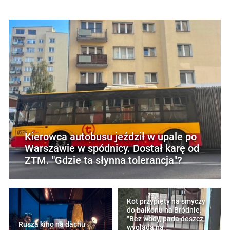
Kierowca autobusu jeździł w upale po
Warszawie w spódnicy. Dostał karę od
ZTM. "Gdzie ta słynna tolerancja"?
Kot przypięty na smyczy
do balkonu na Bródnie.
"Bez wody, pada deszcz,
Rusza kino na dachu
wygląda na