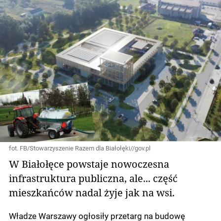
fot. FB/Stowarzyszenie Razem dla Białołęki//gov.pl
W Białołęce powstaje nowoczesna
infrastruktura publiczna, ale... część
mieszkańców nadal żyje jak na wsi.
Władze Warszawy ogłosiły przetarg na budowę