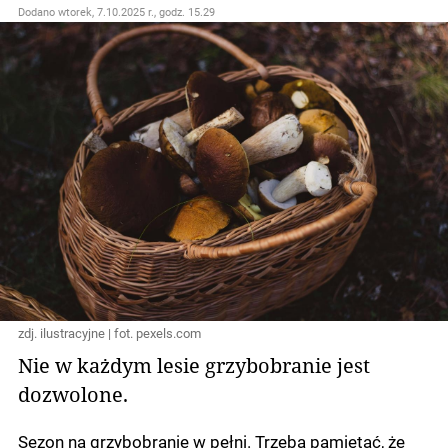
Dodano
wtorek, 7.10.2025 r., godz. 15.29
zdj. ilustracyjne | fot. pexels.com
Nie w każdym lesie grzybobranie jest
dozwolone.
Sezon na grzybobranie w pełni. Trzeba pamiętać, że