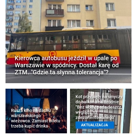
Kierowca autobusu jeździł w upale po
Warszawie w spódnicy. Dostał karę od
ZTM. "Gdzie ta słynna tolerancja"?
Kot przypięty na smyczy
do balkonu na Bródnie.
"Bez wody, pada deszcz,
Rusza kino na dachu
wygląda na
warszawskiego
zdezorientowanego"
wieżowca. Zamiast biletu
AKTUALIZACJA
trzeba kupić drinka