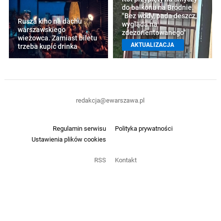
do balkonu na Bródnie.
"Bez wody, pada deszcz,
Rusza kino na dachu
wygląda na
warszawskiego
zdezorientowanego"
wieżowca. Zamiast biletu
AKTUALIZACJA
trzeba kupić drinka
redakcja@ewarszawa.pl
Regulamin serwisu
Polityka prywatności
Ustawienia plików cookies
RSS
Kontakt