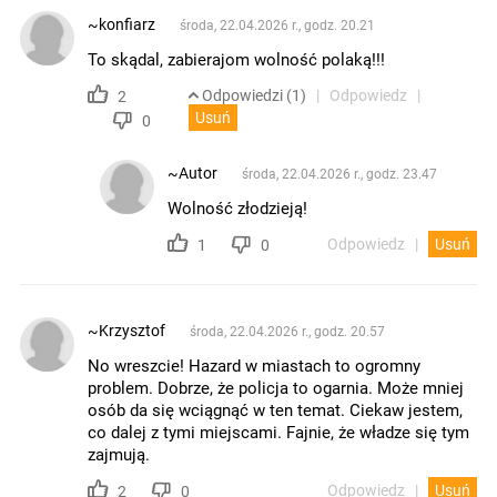
~konfiarz
środa, 22.04.2026 r., godz. 20.21
To skądal, zabierajom wolność polaką!!!
Odpowiedzi (1)
Odpowiedz
2
Usuń
0
~Autor
środa, 22.04.2026 r., godz. 23.47
Wolność złodzieją!
Odpowiedz
Usuń
1
0
~Krzysztof
środa, 22.04.2026 r., godz. 20.57
No wreszcie! Hazard w miastach to ogromny
problem. Dobrze, że policja to ogarnia. Może mniej
osób da się wciągnąć w ten temat. Ciekaw jestem,
co dalej z tymi miejscami. Fajnie, że władze się tym
zajmują.
Odpowiedz
Usuń
2
0