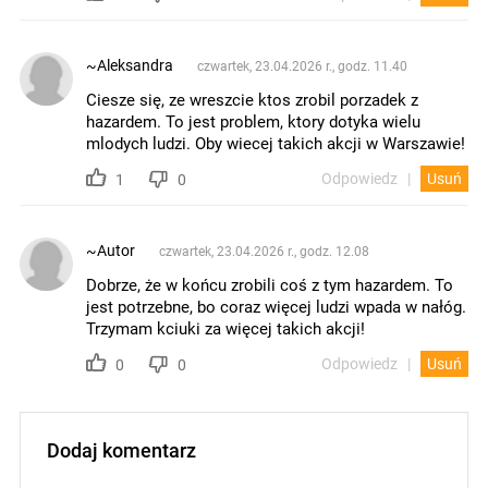
~Aleksandra
czwartek, 23.04.2026 r., godz. 11.40
Ciesze się, ze wreszcie ktos zrobil porzadek z
hazardem. To jest problem, ktory dotyka wielu
mlodych ludzi. Oby wiecej takich akcji w Warszawie!
Odpowiedz
Usuń
1
0
~Autor
czwartek, 23.04.2026 r., godz. 12.08
Dobrze, że w końcu zrobili coś z tym hazardem. To
jest potrzebne, bo coraz więcej ludzi wpada w nałóg.
Trzymam kciuki za więcej takich akcji!
Odpowiedz
Usuń
0
0
Dodaj komentarz