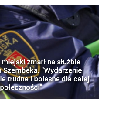
 miejski zmarł na służbie
u Szembeka. "Wydarzenie
e trudne i bolesne dla całej
społeczności"