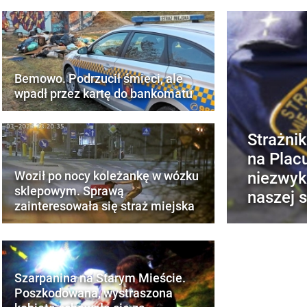
Bemowo. Podrzucił śmieci, ale
wpadł przez kartę do bankomatu
Strażnik
na Plac
niezwykl
Woził po nocy koleżankę w wózku
sklepowym. Sprawą
naszej 
zainteresowała się straż miejska
Szarpanina na Starym Mieście.
Poszkodowana, wystraszona