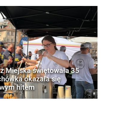
aż Miejska świętowała 35
ochówka okazała się
iwym hitem