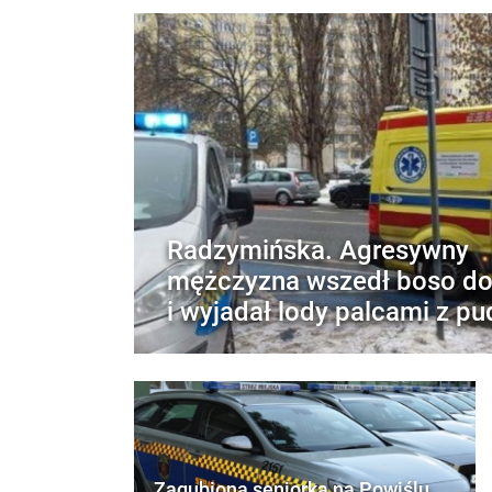
Radzymińska. Agresywny
mężczyzna wszedł boso do
i wyjadał lody palcami z pu
Zagubiona seniorka na Powiślu.