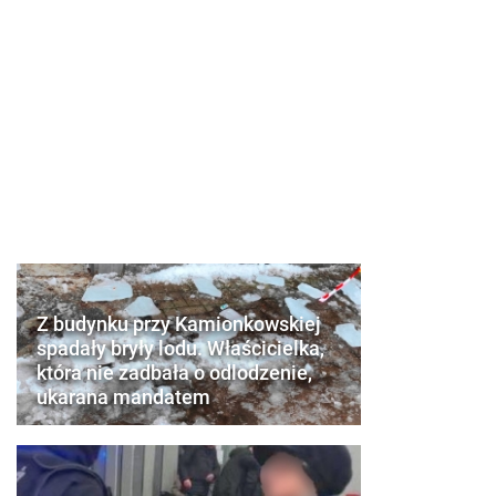
Z budynku przy Kamionkowskiej
spadały bryły lodu. Właścicielka,
która nie zadbała o odlodzenie,
ukarana mandatem