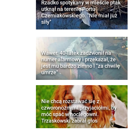
Rzadko spotykany w mieście ptak
utknął na terenie Portu
Czerniakowskiego. "Nie miał już
siły"
Wawer. 40-latek zadzwonił na
numer alarmowy i przekazał, że
jest mu bardzo zimno i "za chwilę
umrze"
Nie chcą rozstawać się z
czworonożnymi przyjaciółmi, by
móc spać w noclegowni.
Trzaskowski zabrał głos