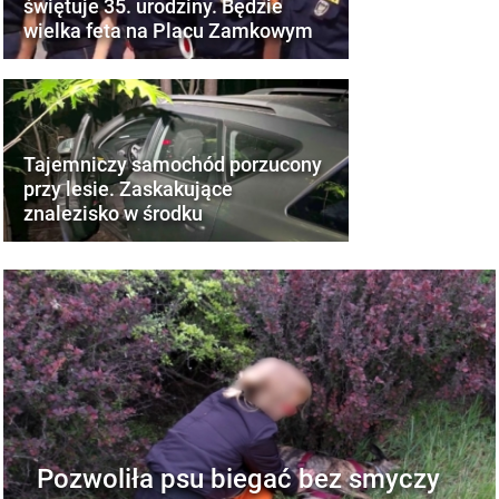
świętuje 35. urodziny. Będzie
wielka feta na Placu Zamkowym
Tajemniczy samochód porzucony
przy lesie. Zaskakujące
znalezisko w środku
Pozwoliła psu biegać bez smyczy