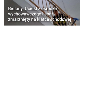
Bielany. Uciekł z ośrodka
wychowawczego i spał
zmarznięty na klatce schodowej