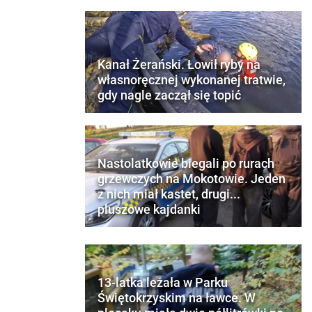
Kanał Żerański. Łowił ryby na
własnoręcznej wykonanej tratwie,
gdy nagle zaczął się topić
Nastolatkowie biegali po rurach
grzewczych na Mokotowie. Jeden
z nich miał kastet, drugi...
pluszowe kajdanki
13-latka leżała w Parku
Świętokrzyskim na ławce. W