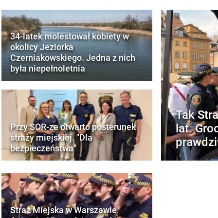
34-latek molestował kobiety w
okolicy Jeziorka
Czerniakowskiego. Jedna z nich
była niepełnoletnia
Tak Str
lat. Gr
Przy SOR-ze otwarto posterunek
straży miejskiej. "Dla
prawdz
bezpieczeństwa"
Straż Miejska w Warszawie