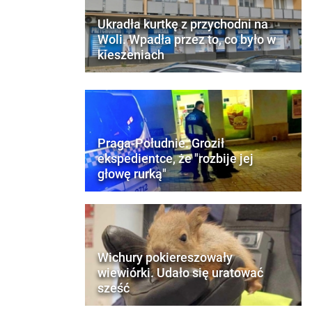
Ukradła kurtkę z przychodni na
Woli. Wpadła przez to, co było w
kieszeniach
Praga-Południe. Groził
ekspedientce, że "rozbije jej
głowę rurką"
Wichury pokiereszowały
wiewiórki. Udało się uratować
sześć