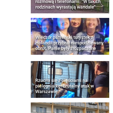
rozmową i telefonami. "W takich
rodzinach wyrastają wandale"
Wieczór panieński turystek z
Holandii przybrał niespodziewany
obrót. Panie były zrozpaczone
Rzuciła się z pięściami na
pielęgniarkę. Brutalny atak w
Warszawie