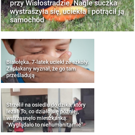
przy Wisłostradzie. Nagle suczka
wystraszyła się, uciekła i potrącił ją
samochód
Białołęka. 7-latek uciekł ze szkoły.
Zapłakany wyznał, że go tam
prześladują
Strzelił na osiedlu do dzika, który
leżał. To, co działo się później,
wstrząsnęło mieszkanką.
"Wyglądało to niehumanitarnie"