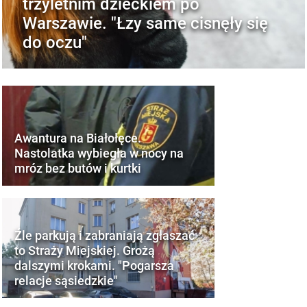
trzyletnim dzieckiem po
Warszawie. "Łzy same cisnęły się
do oczu"
Awantura na Białołęce.
Nastolatka wybiegła w nocy na
mróz bez butów i kurtki
Źle parkują i zabraniają zgłaszać
to Straży Miejskiej. Grożą
dalszymi krokami. "Pogarsza
relacje sąsiedzkie"