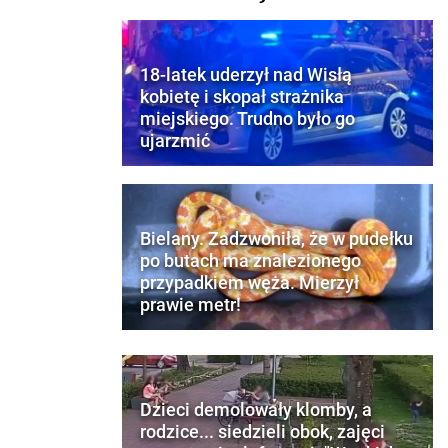
18-latek uderzył nad Wisłą
kobietę i skopał strażnika
miejskiego. Trudno było go
ujarzmić
Bielany. Zadzwoniła, że w pudełku
po butach ma znalezionego
przypadkiem węża. Mierzył
prawie metr!
Dzieci demolowały klomby, a
rodzice... siedzieli obok, zajęci