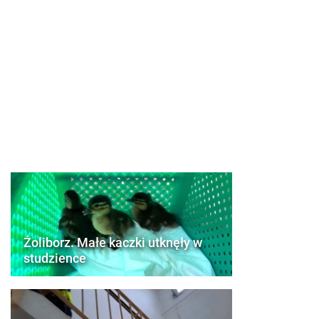
Żoliborz. Małe kaczki utknęły w
studzience