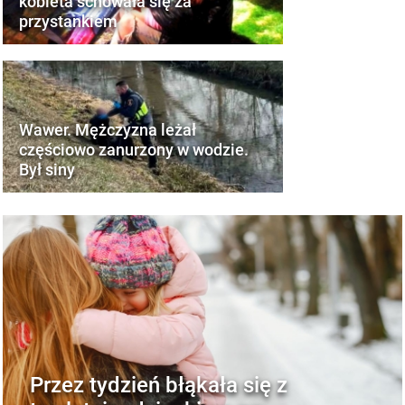
kobieta schowała się za
przystankiem
Wawer. Mężczyzna leżał
częściowo zanurzony w wodzie.
Był siny
Przez tydzień błąkała się z