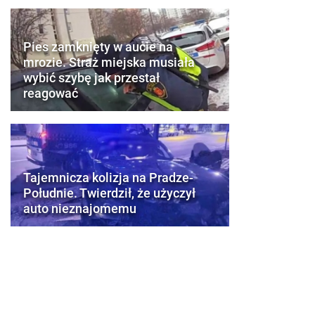
Pies zamknięty w aucie na
mrozie. Straż miejska musiała
wybić szybę jak przestał
reagować
Tajemnicza kolizja na Pradze-
Południe. Twierdził, że użyczył
auto nieznajomemu