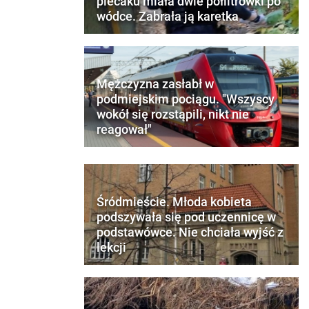
plecaku miała dwie półlitrówki po
wódce. Zabrała ją karetka
Mężczyzna zasłabł w
podmiejskim pociągu. "Wszyscy
wokół się rozstąpili, nikt nie
reagował"
Śródmieście. Młoda kobieta
podszywała się pod uczennicę w
podstawówce. Nie chciała wyjść z
lekcji