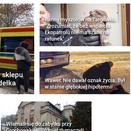
Ranny myszołów na Targówku.
"Zrozumiał, że bez wsparcia
Ekopatrolu nie ma szans na
ratunek"
 sklepu
Wawer. Nie dawał oznak życia. Był
dełka
w stanie głębokiej hipotermii
Włamali się do zabytku przy
Grochowskiej. Później tłumaczyli,