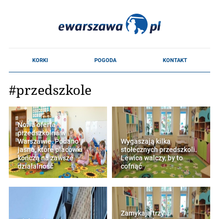
#przedszkole
Nowa oferta
przedszkolna w
Warszawie. Podano
Wygaszają kilka
jasno, które placówki
stołecznych przedszkoli.
kończą na zawsze
Lewica walczy, by to
działalność
cofnąć
Zamykają trzy