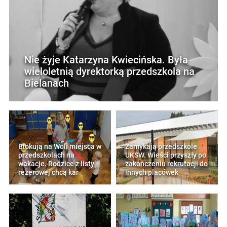
Nie żyje Katarzyna Kwiecińska. Była
wieloletnią dyrektorką przedszkola na
Bielanach
Blokują na Woli miejsca w
Zamykają przedszkole
przedszkolach na
UKSW. Wieści przyszły po
wakacje. Rodzice z listy
zakończeniu rekrutacji do
rezerowej chcą kar
innych placówek