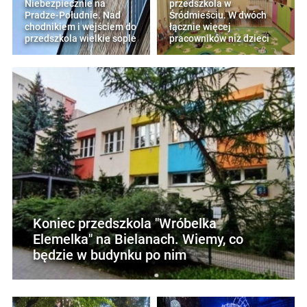
Niebezpiecznie na
przedszkola w
Pradze-Południe. Nad
Śródmieściu. W dwóch
chodnikiem i wejściem do
łącznie więcej
przedszkola wielkie sople
pracowników niż dzieci
Koniec przedszkola "Wróbelka
Elemelka" na Bielanach. Wiemy, co
będzie w budynku po nim