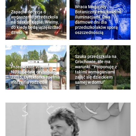
Wraca Magiczny
Zapadła decyzja o
Botaniczny z bajkowymi
wygaszeniu przedszkola
iluminacjami. Dwa
na Saskiej Kępie. Wiemy,
darmowe dni dla
do kiedy będą uczęszczać
przedszkolaków sporą
dzieci
oszczednością
Szuka przedszkola na
Grochowie, ale ma
Przedszkole Wesołe
warunki. "Proponuję z
Nutki będzie czynne do
takimi wymaganiami
22.15. Dyrektorka spełnia
zająć się dzieckiem
marzenia rodziców
samej w domu!"