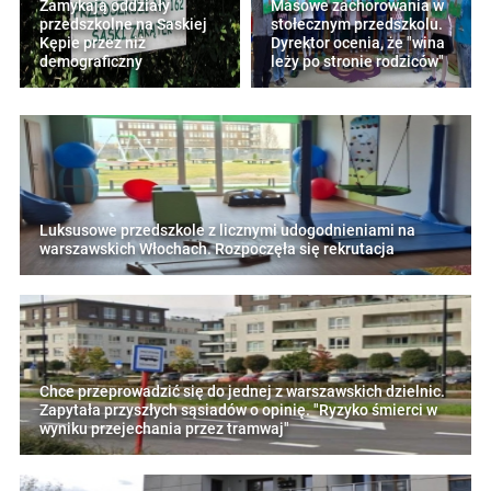
Zamykają oddziały
Masowe zachorowania w
przedszkolne na Saskiej
stołecznym przedszkolu.
Kępie przez niż
Dyrektor ocenia, że "wina
demograficzny
leży po stronie rodziców"
Luksusowe przedszkole z licznymi udogodnieniami na
warszawskich Włochach. Rozpoczęła się rekrutacja
Chce przeprowadzić się do jednej z warszawskich dzielnic.
Zapytała przyszłych sąsiadów o opinię. "Ryzyko śmierci w
wyniku przejechania przez tramwaj"