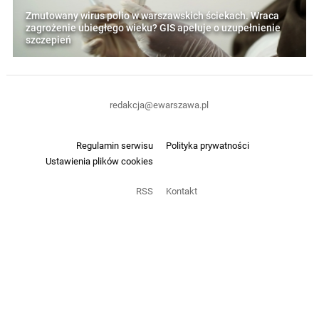
Zmutowany wirus polio w warszawskich ściekach. Wraca
zagrożenie ubiegłego wieku? GIS apeluje o uzupełnienie
szczepień
redakcja@ewarszawa.pl
Regulamin serwisu
Polityka prywatności
Ustawienia plików cookies
RSS
Kontakt