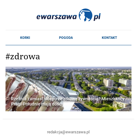
#zdrowa
Rzeźnia zamiast sklepu ze zdrową żywnością? Mieszkańcy
Pragi-Południe mają dość!
redakcja@ewarszawa.pl