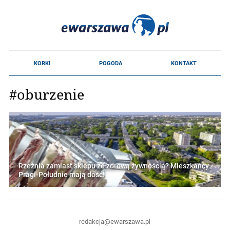
#oburzenie
Rzeźnia zamiast sklepu ze zdrową żywnością? Mieszkańcy
Pragi-Południe mają dość!
redakcja@ewarszawa.pl