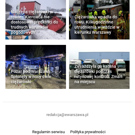
Naczepa ciężarówki w
rowie. "Kierowca nie
Ciężarówka wpadła do
dostosował prędkości do
rowu. Kilkugodzinne
trudnych warunków
utrudnienia w jeździe w
pogodowych"
kierunku Warszawy
Zmiażdżyła go kabina
Pożar pod Warszawą.
ciężarówki podczas
Spłonęły w nocy dwie
rutynowej kontroli. Zmarł
ciężarówki
na miejscu
redakcja@ewarszawa.pl
Regulamin serwisu
Polityka prywatności