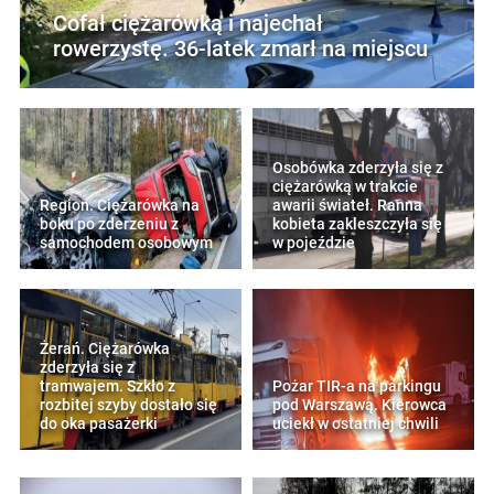
Cofał ciężarówką i najechał
rowerzystę. 36-latek zmarł na miejscu
Osobówka zderzyła się z
ciężarówką w trakcie
Region. Ciężarówka na
awarii świateł. Ranna
boku po zderzeniu z
kobieta zakleszczyła się
samochodem osobowym
w pojeździe
Żerań. Ciężarówka
zderzyła się z
tramwajem. Szkło z
Pożar TIR-a na parkingu
rozbitej szyby dostało się
pod Warszawą. Kierowca
do oka pasażerki
uciekł w ostatniej chwili