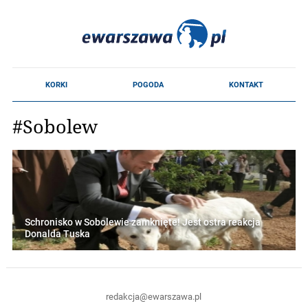
#Sobolew
Schronisko w Sobolewie zamknięte! Jest ostra reakcja
Donalda Tuska
redakcja@ewarszawa.pl