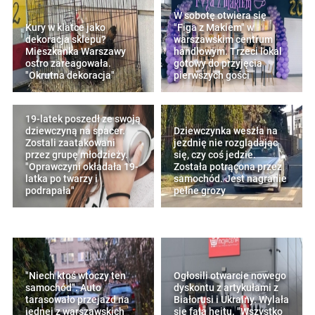
W sobotę otwiera się
Kury w klatce jako
"Figa z Makiem" w
dekoracja sklepu?
warszawskim centrum
Mieszkanka Warszawy
handlowym. Trzeci lokal
ostro zareagowała.
gotowy do przyjęcia
"Okrutna dekoracja"
pierwszych gości
19-latek poszedł ze swoją
dziewczyną na spacer.
Dziewczynka weszła na
Zostali zaatakowani
jezdnię nie rozglądając
przez grupę młodzieży.
się, czy coś jedzie.
"Oprawczyni okładała 19-
Została potrącona przez
latka po twarzy i
samochód. Jest nagranie
podrapała"
pełne grozy
"Niech ktoś wtoczy ten
Ogłosili otwarcie nowego
samochód". Auto
dyskontu z artykułami z
tarasowało przejazd na
Białorusi i Ukrainy. Wylała
jednej z warszawskich
się fala hejtu. "Wszystko