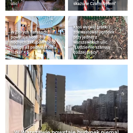
ulic
skażone Czarnobylem"
Ktoś wyrwał bratki i
W Złotych Tarasach
zdewastował ogródek
powstaje hotel dla
przy jednej z
nocnych zakupów? "Rób
warszawskich ulic.
zakupy aż padniesz do
"Ludzie nie szanują
łóżka!"
cudzej pracy"
W Warszawie powstaje budynek niemal