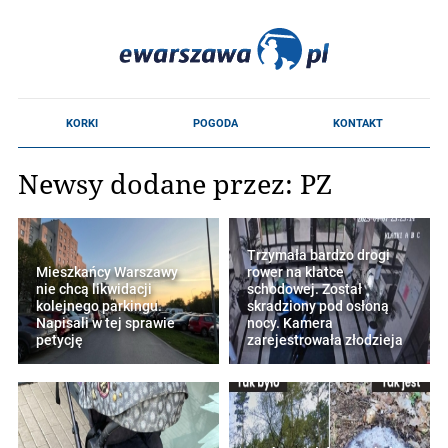
Newsy dodane przez: PZ
Trzymała bardzo drogi
Mieszkańcy Warszawy
rower na klatce
nie chcą likwidacji
schodowej. Został
kolejnego parkingu.
skradziony pod osłoną
Napisali w tej sprawie
nocy. Kamera
petycję
zarejestrowała złodzieja