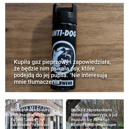
Kupiła gaz pieprzowy i zapowiedziała,
że będzie nim psikała psy, które
podejdą do jej pupila. "Nie interesują
mnie tłumaczenia"
Wielkie otwarcie baru
Budka z zapiekankami
mlecznego w Warszawie.
ledwo się otworzyła, a już
Tu jest "Jakby
musiała się zamknąć.
Luksusowo", a jednak
Klienci zjedli dwudniowe