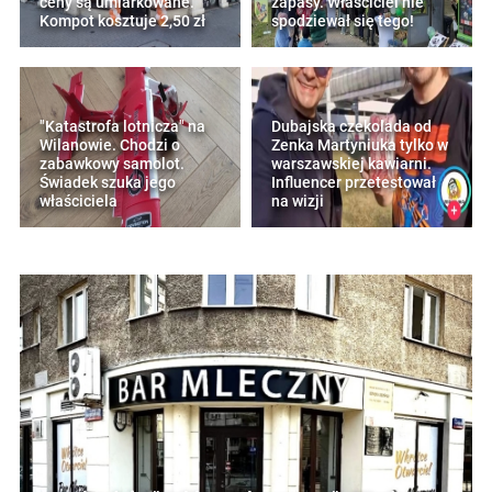
ceny są umiarkowane.
zapasy. Właściciel nie
Kompot kosztuje 2,50 zł
spodziewał się tego!
"Katastrofa lotnicza" na
Dubajska czekolada od
Wilanowie. Chodzi o
Zenka Martyniuka tylko w
zabawkowy samolot.
warszawskiej kawiarni.
Świadek szuka jego
Influencer przetestował
właściciela
na wizji