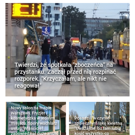
Twierdzi, że spotkała "zboczeńca" na
przystanku. Zaczął przed nią rozpinać
rozporek. "Krzyczałam, ale nikt nie
reagował"
Nowy salon na mapie
Warszawy. Fryzjer i
kosmetyczka w jednym
Posadzili w czynie
miejscu. Spory wachlarz
społecznym łąkę kwietną.
usług. Właściciel
"Uważajcie, bo tam lubią
zapowiedział duże zniżki
kosić wszystko, co