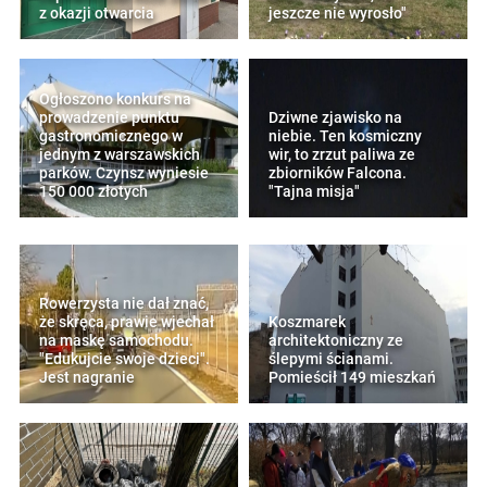
z okazji otwarcia
jeszcze nie wyrosło"
Ogłoszono konkurs na
prowadzenie punktu
Dziwne zjawisko na
gastronomicznego w
niebie. Ten kosmiczny
jednym z warszawskich
wir, to zrzut paliwa ze
parków. Czynsz wyniesie
zbiorników Falcona.
150 000 złotych
"Tajna misja"
Rowerzysta nie dał znać,
że skręca, prawie wjechał
Koszmarek
na maskę samochodu.
architektoniczny ze
"Edukujcie swoje dzieci".
ślepymi ścianami.
Jest nagranie
Pomieścił 149 mieszkań