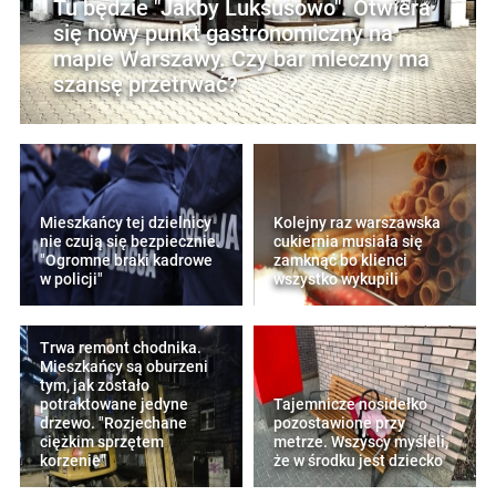
Tu będzie "Jakby Luksusowo". Otwiera
się nowy punkt gastronomiczny na
mapie Warszawy. Czy bar mleczny ma
szansę przetrwać?
Mieszkańcy tej dzielnicy
Kolejny raz warszawska
nie czują się bezpiecznie.
cukiernia musiała się
"Ogromne braki kadrowe
zamknąć bo klienci
w policji"
wszystko wykupili
Trwa remont chodnika.
Mieszkańcy są oburzeni
tym, jak zostało
potraktowane jedyne
Tajemnicze nosidełko
drzewo. "Rozjechane
pozostawione przy
ciężkim sprzętem
metrze. Wszyscy myśleli,
korzenie"
że w środku jest dziecko