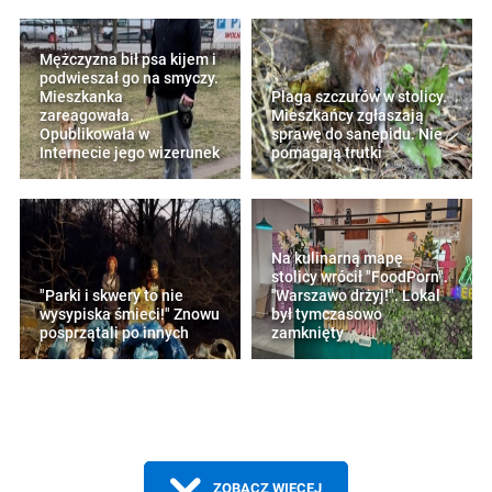
Mężczyzna bił psa kijem i
podwieszał go na smyczy.
Mieszkanka
Plaga szczurów w stolicy.
zareagowała.
Mieszkańcy zgłaszają
Opublikowała w
sprawę do sanepidu. Nie
Internecie jego wizerunek
pomagają trutki
Na kulinarną mapę
stolicy wrócił "FoodPorn".
"Parki i skwery to nie
''Warszawo drżyj!". Lokal
wysypiska śmieci!" Znowu
był tymczasowo
posprzątali po innych
zamknięty
ZOBACZ WIĘCEJ