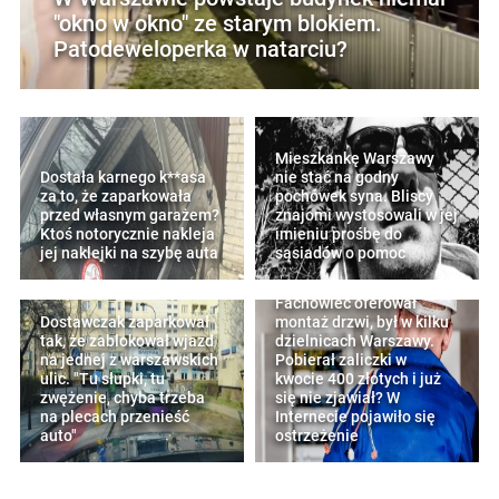
"okno w okno" ze starym blokiem.
Patodeweloperka w natarciu?
Mieszkankę Warszawy
Dostała karnego k**asa
nie stać na godny
za to, że zaparkowała
pochówek syna. Bliscy
przed własnym garażem?
znajomi wystosowali w jej
Ktoś notorycznie nakleja
imieniu prośbę do
jej naklejki na szybę auta
sąsiadów o pomoc
Fachowiec oferował
Dostawczak zaparkował
montaż drzwi, był w kilku
tak, że zablokował wjazd
dzielnicach Warszawy.
na jednej z warszawskich
Pobierał zaliczki w
ulic. "Tu słupki, tu
kwocie 400 złotych i już
zwężenie, chyba trzeba
się nie zjawiał? W
na plecach przenieść
Internecie pojawiło się
auto"
ostrzeżenie