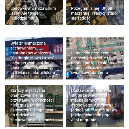
Lodówka w warszawskim
Pożegnali zimę. Utopili
lesie. Ale to nie
marzannę. Tradycji stało
jadłodzielnia!
się zadość
Była zniesmaczona
zachowaniem
nastolatków w pizzerii.
Samochód przejechał na
"Co drugie słowo ku*wa",
czerwonym świetle i
przymierzanie butów i
niemal potrącił chłopca.
głośne śmiechy. Jakby
Jego ojciec szuka
byli właścicielami lokalu
świadków zdarzenia
Starszy mężczyzna
Dostawca jedzenia na
onanizował się na
skuterze wjechał na
przystanku w obecności
maskę samochodu
nieletniej. Matka
osobowego. Kierowca
dziewczynki zaapelowała
jednośladu nie ma prawa
do rodziców o
jazdy, jechał pod prąd.
zachowanie ostrożności
Jest nagranie