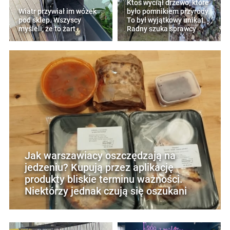
Ktoś wyciął drzewo, które
Wiatr przywiał im wózek
było pomnikiem przyrody.
pod sklep. Wszyscy
To był wyjątkowy unikat.
myśleli, że to żart
Radny szuka sprawcy
Jak warszawiacy oszczędzają na
jedzeniu? Kupują przez aplikację
produkty bliskie terminu ważności.
Niektórzy jednak czują się oszukani