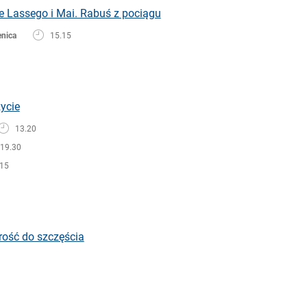
e Lassego i Mai. Rabuś z pociągu
enica
15.15
życie
13.20
19.30
.15
rość do szczęścia