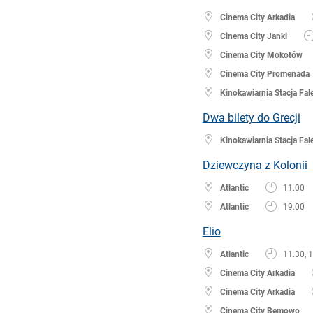
Cinema City Arkadia
Cinema City Janki
Cinema City Mokotów
Cinema City Promenada
Kinokawiarnia Stacja Fal
Dwa bilety do Grecji
Kinokawiarnia Stacja Fal
Dziewczyna z Kolonii
Atlantic
11.00
Atlantic
19.00
Elio
Atlantic
11.30, 1
Cinema City Arkadia
Cinema City Arkadia
Cinema City Bemowo