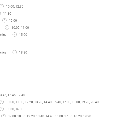
10.00, 12.30
11.30
10.00
10.00, 11.00
enica
15.00
enica
18.30
3.45, 15.45, 17.45
10.00, 11.00, 12.20, 13.20, 14.40, 15.40, 17.00, 18.00, 19.20, 20.40
11.30, 16.30
09.00, 10.30, 12.20, 13.40, 14.40, 16.00, 17.00, 18.20, 19.20