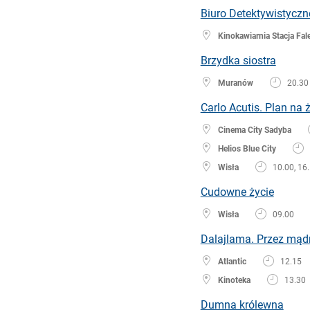
Biuro Detektywistyczn
Kinokawiarnia Stacja Fal
Brzydka siostra
Muranów
20.30
Carlo Acutis. Plan na 
Cinema City Sadyba
Helios Blue City
Wisła
10.00, 16
Cudowne życie
Wisła
09.00
Dalajlama. Przez mąd
Atlantic
12.15
Kinoteka
13.30
Dumna królewna