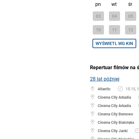
pn
wt
śr
03
04
05
10
11
12
WYŚWIETL WG KIN
Repertuar filmów na 
28 lat później
Atlantic
15.15, 
Cinema City Arkadia
Cinema City Arkadia
Cinema City Bemowo
Cinema City Białołęka
Cinema City Janki