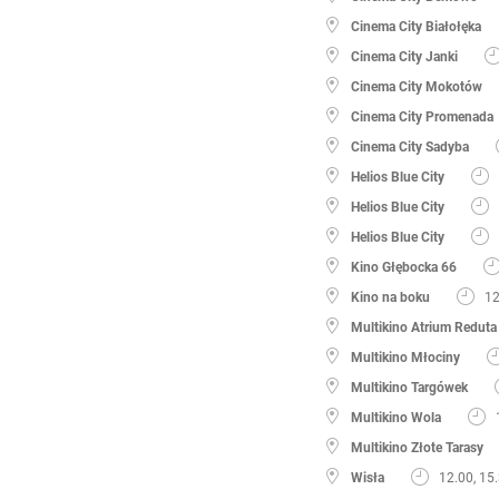
Cinema City Białołęka
Cinema City Janki
Cinema City Mokotów
Cinema City Promenada
Cinema City Sadyba
Helios Blue City
Helios Blue City
Helios Blue City
Kino Głębocka 66
Kino na boku
12
Multikino Atrium Reduta
Multikino Młociny
Multikino Targówek
Multikino Wola
Multikino Złote Tarasy
Wisła
12.00, 15.