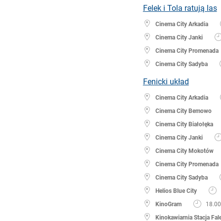
Felek i Tola ratują las
Cinema City Arkadia
Cinema City Janki
Cinema City Promenada
Cinema City Sadyba
Fenicki układ
Cinema City Arkadia
Cinema City Bemowo
Cinema City Białołęka
Cinema City Janki
Cinema City Mokotów
Cinema City Promenada
Cinema City Sadyba
Helios Blue City
KinoGram
18.00
Kinokawiarnia Stacja Fal