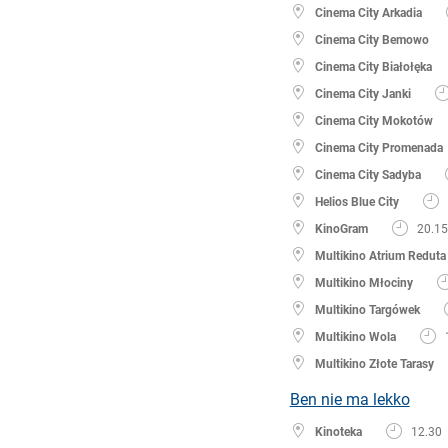
Cinema City Arkadia
Cinema City Bemowo
Cinema City Białołęka
Cinema City Janki
Cinema City Mokotów
Cinema City Promenada
Cinema City Sadyba
Helios Blue City
KinoGram
20.15
Multikino Atrium Reduta
Multikino Młociny
Multikino Targówek
Multikino Wola
Multikino Złote Tarasy
Ben nie ma lekko
Kinoteka
12.30