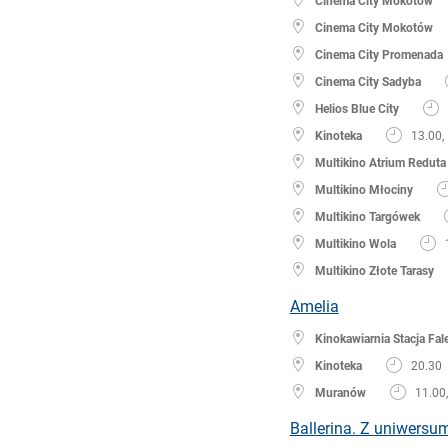
Cinema City Mokotów
Cinema City Mokotów
Cinema City Promenada
Cinema City Sadyba
Helios Blue City
Kinoteka
13.00,
Multikino Atrium Reduta
Multikino Młociny
Multikino Targówek
Multikino Wola
Multikino Złote Tarasy
Amelia
Kinokawiarnia Stacja Fal
Kinoteka
20.30
Muranów
11.00
Ballerina. Z uniwers