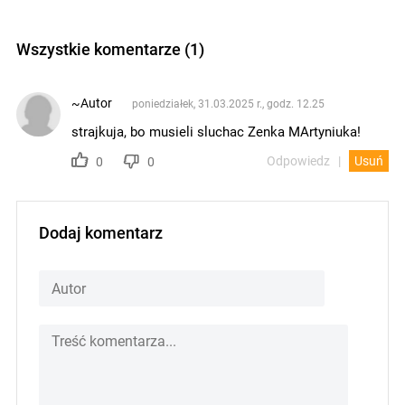
Wszystkie komentarze (1)
~Autor
poniedziałek, 31.03.2025 r., godz. 12.25
strajkuja, bo musieli sluchac Zenka MArtyniuka!
Odpowiedz
Usuń
0
0
Dodaj komentarz