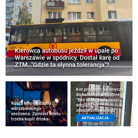
Kierowca autobusu jeździł w upale po
Warszawie w spódnicy. Dostał karę od
ZTM. "Gdzie ta słynna tolerancja"?
Kot przypięty na smyczy
do balkonu na Bródnie.
"Bez wody, pada deszcz,
Rusza kino na dachu
wygląda na
warszawskiego
zdezorientowanego"
wieżowca. Zamiast biletu
AKTUALIZACJA
trzeba kupić drinka