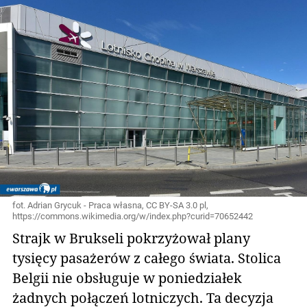
fot. Adrian Grycuk - Praca własna, CC BY-SA 3.0 pl,
https://commons.wikimedia.org/w/index.php?curid=70652442
Strajk w Brukseli pokrzyżował plany
tysięcy pasażerów z całego świata. Stolica
Belgii nie obsługuje w poniedziałek
żadnych połączeń lotniczych. Ta decyzja