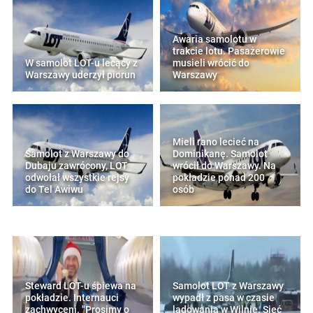
Awaria samolotu w
trakcie lotu. Pasażerowie
W samolot LOT-u lecący z
musieli wrócić do
Warszawy uderzył piorun
Warszawy
Mieli rano lecieć na
Samolot z Warszawy do
Dominikanę. Samolot
Dubaju zawrócony, LOT
wrócił do Warszawy. Na
odwołał wszystkie rejsy
pokładzie ponad 200
do Tel Awiwu
osób
Steward LOT-u śpiewa na
Samolot LOT z Warszawy
pokładzie. Internauci
wypadł z pasa w czasie
zachwyceni. "Prosimy o
lądowania w Wilnie. Sieć