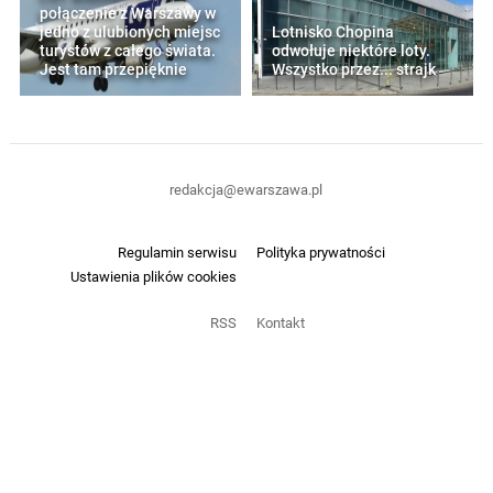
połączenie z Warszawy w
jedno z ulubionych miejsc
Lotnisko Chopina
turystów z całego świata.
odwołuje niektóre loty.
Jest tam przepięknie
Wszystko przez... strajk
redakcja@ewarszawa.pl
Regulamin serwisu
Polityka prywatności
Ustawienia plików cookies
RSS
Kontakt