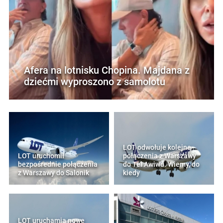
Afera na lotnisku Chopina. Majdana z
dziećmi wyproszono z samolotu
LOT odwołuje kolejne
LOT uruchomił
połączenia z Warszawy
bezpośrednie połączenia
do Tel Awiwu. Wiemy, do
z Warszawy do Salonik
kiedy
LOT uruchamia nowe