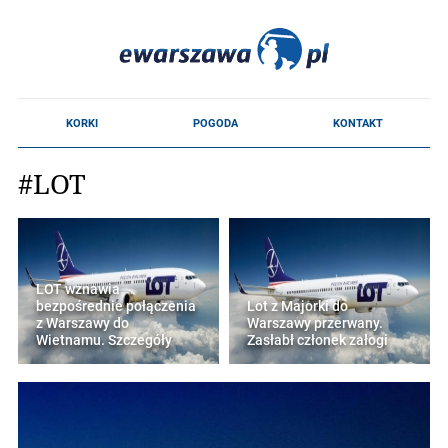
#LOT
LOT wznawia
bezpośrednie połączenia
Lot z Majorki do
z Warszawy do
Warszawy przerwany.
Wietnamu. Szczegóły
Zasłabł członek załogi