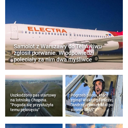
Samolot z Warszawy do Tel Awiwu
zgłosił porwanie. W odpowiedzi
poleciały za nim dwa myśliwce
Uszkodzony pas startowy
Pogrzeb pilota, który
na lotnisku Chopina.
zginął w akcji gaśniczej.
"Pogoda się przysłużyła
"Andrzej zawsze stał po
temu pęknięciu"
stronie ludzi"