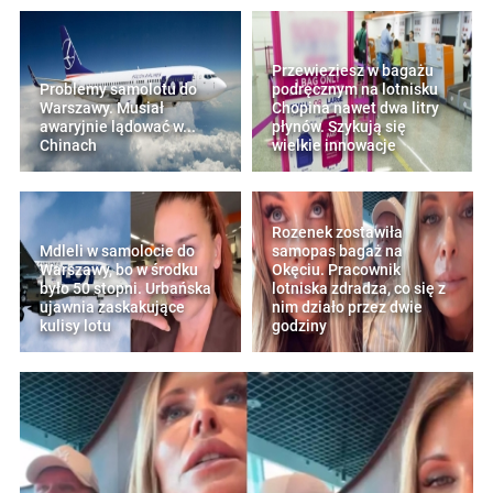
Przewieziesz w bagażu
Problemy samolotu do
podręcznym na lotnisku
Warszawy. Musiał
Chopina nawet dwa litry
awaryjnie lądować w...
płynów. Szykują się
Chinach
wielkie innowacje
Rozenek zostawiła
Mdleli w samolocie do
samopas bagaż na
Warszawy, bo w środku
Okęciu. Pracownik
było 50 stopni. Urbańska
lotniska zdradza, co się z
ujawnia zaskakujące
nim działo przez dwie
kulisy lotu
godziny