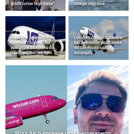
grafik lotów tego pana"
obiega nagranie
Awaryjne lądowanie na
Lotnisko Chopina otwiera
lotnisku Chopina. Na
bezpośrednie połączenia
pokładzie samolotu do
do San Francisco.
Turcji pojawił się dym
Szczegóły
Wizz Air o sprawie przekierowanego