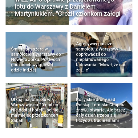
lotu do Warszawy z Danielem
Martyniukiem. "Groził członkom załogi"
Agresywny pasażer
Śmierć pasażera w
samolotu z Warszawy
samolocie z Warszawy do
doprowadził do
Nowego Jorku. Po dwóch
nieplanowanego
godzinach wylądował
lądowania. "Mówił, że nas
gdzie indziej
zaj..ie"
Utknął na lotnisku w
Rosyjskie drony nad
Warszawie na 20 godzin.
Polską. Lotnisko Chopina
Nie dostał hotelu, bo nie
znowu otwarte. Ale przez
ma miejsc przez koncert
cały dzień trzeba się
Sanah
liczyć z utrudnieniami