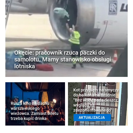
Okęcie: pracownik rzuca paczki do
samolotu. Mamy stanowisko obsługi
lotniska
Kot przypięty na smyczy
do balkonu na Bródnie.
"Bez wody, pada deszcz,
Rusza kino na dachu
wygląda na
warszawskiego
zdezorientowanego"
wieżowca. Zamiast biletu
AKTUALIZACJA
trzeba kupić drinka