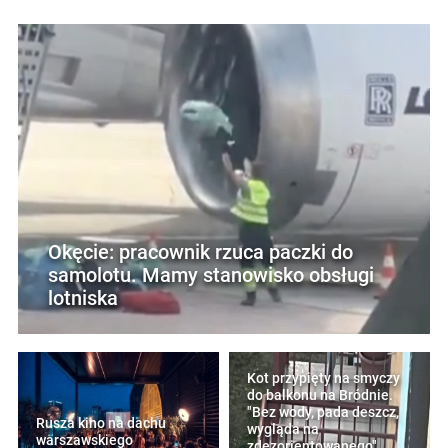
Okęcie: pracownik rzuca paczki do
samolotu. Mamy stanowisko obsługi
lotniska
Kot przypięty na smyczy
do balkonu na Bródnie.
"Bez wody, pada deszcz,
Rusza kino na dachu
wygląda na
warszawskiego
zdezorientowanego"