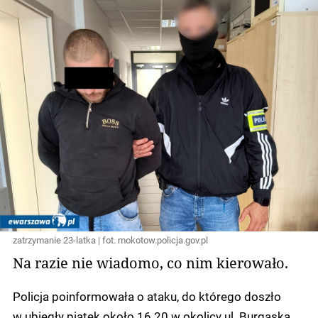
zatrzymanie 23-latka | fot. mokotow.policja.gov.pl
Na razie nie wiadomo, co nim kierowało.
Policja poinformowała o ataku, do którego doszło
w ubiegły piątek około 16.20 w okolicy ul. Burgaska