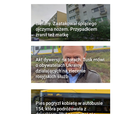
Bielany. Zaatakował śpiącego
ojczyma nożem. Przypadkiem
zranił też matkę
Akt dywersji na torach. Tusk mówi
o obywatelach Ukrainy
działających na zlecenie
rosyjskich służb
Pies pogryzł kobietę w autobusie
154, która podróżowała z