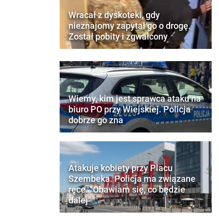
Wracał z dyskoteki, gdy
nieznajomy zapytał go o drogę.
Został pobity i zgwałcony
Wiemy, kim jest sprawca ataku na
biuro PO przy Wiejskiej. Policja
dobrze go zna
Atakuje kobiety przy Placu
Szembeka. Policja ma związane
ręce. "Obawiam się, co będzie
dalej"