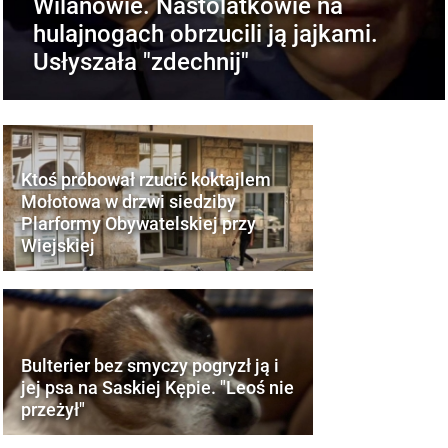
Wilanowie. Nastolatkowie na
hulajnogach obrzucili ją jajkami.
Usłyszała "zdechnij"
Ktoś próbował rzucić koktajlem
Mołotowa w drzwi siedziby
Plarformy Obywatelskiej przy
Wiejskiej
Bulterier bez smyczy pogryzł ją i
jej psa na Saskiej Kępie. "Leoś nie
przeżył"