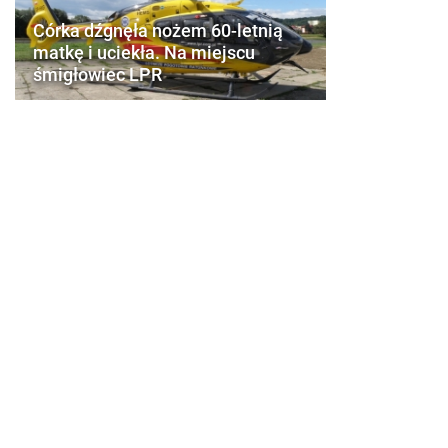
Córka dźgnęła nożem 60-letnią
matkę i uciekła. Na miejscu
śmigłowiec LPR