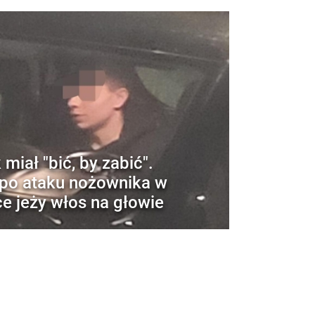
 miał "bić, by zabić".
 po ataku nożownika w
e jeży włos na głowie