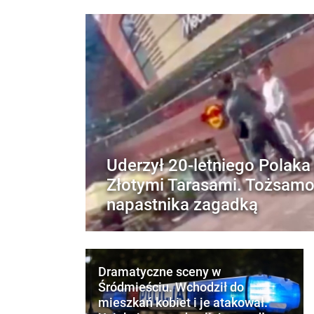
Uderzył 20-letniego Polaka
Złotymi Tarasami. Tożsam
napastnika zagadką
Dramatyczne sceny w
Śródmieściu. Wchodził do
mieszkań kobiet i je atakował.