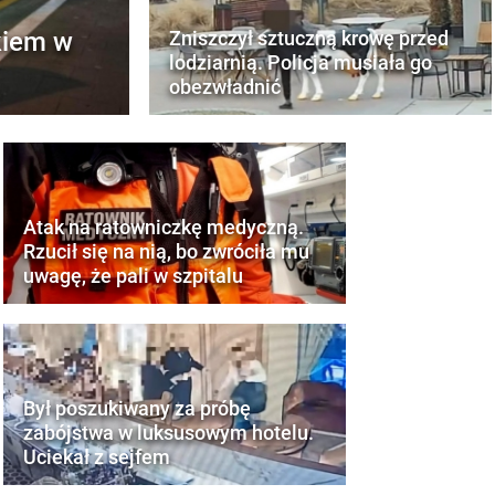
kiem w
Zniszczył sztuczną krowę przed
lodziarnią. Policja musiała go
obezwładnić
Atak na ratowniczkę medyczną.
Rzucił się na nią, bo zwróciła mu
uwagę, że pali w szpitalu
Był poszukiwany za próbę
zabójstwa w luksusowym hotelu.
Uciekał z sejfem