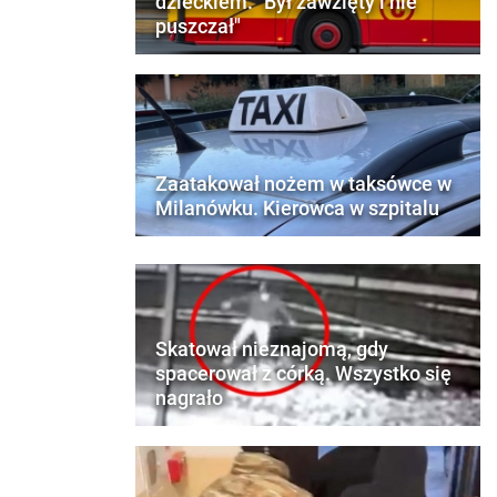
dzieckiem. "Był zawzięty i nie
puszczał"
Zaatakował nożem w taksówce w
Milanówku. Kierowca w szpitalu
Skatował nieznajomą, gdy
spacerował z córką. Wszystko się
nagrało