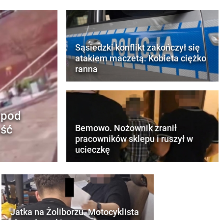
Sąsiedzki konflikt zakończył się
atakiem maczetą. Kobieta ciężko
ranna
 pod
ość
Bemowo. Nożownik zranił
pracowników sklepu i ruszył w
ucieczkę
Jatka na Żoliborzu. Motocyklista