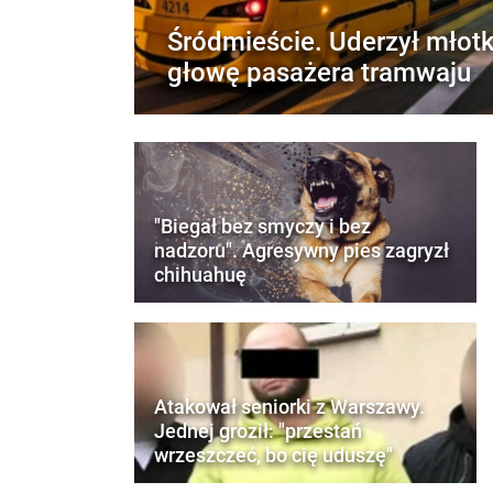
Śródmieście. Uderzył młot
głowę pasażera tramwaju
"Biegał bez smyczy i bez
nadzoru". Agresywny pies zagryzł
chihuahuę
Atakował seniorki z Warszawy.
Jednej groził: "przestań
wrzeszczeć, bo cię uduszę"