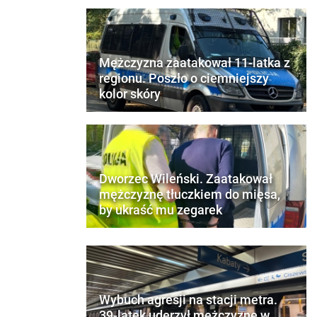
Mężczyzna zaatakował 11-latka z
regionu. Poszło o ciemniejszy
kolor skóry
Dworzec Wileński. Zaatakował
mężczyznę tłuczkiem do mięsa,
by ukraść mu zegarek
Wybuch agresji na stacji metra.
39-latek uderzył mężczyznę w