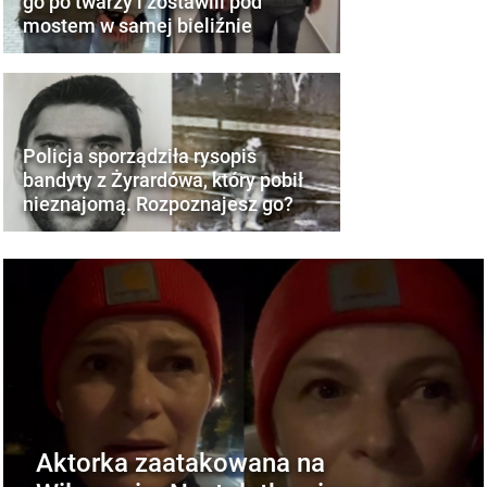
go po twarzy i zostawili pod
mostem w samej bieliźnie
Policja sporządziła rysopis
bandyty z Żyrardówa, który pobił
nieznajomą. Rozpoznajesz go?
Aktorka zaatakowana na