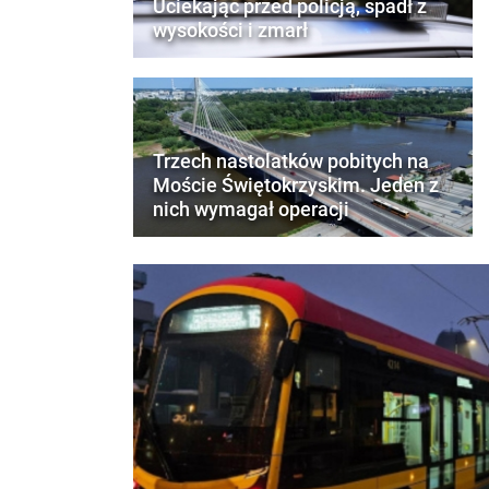
Uciekając przed policją, spadł z
wysokości i zmarł
Trzech nastolatków pobitych na
Moście Świętokrzyskim. Jeden z
nich wymagał operacji