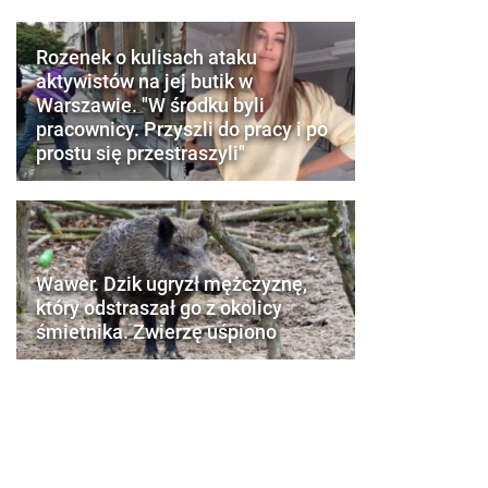
Rozenek o kulisach ataku
aktywistów na jej butik w
Warszawie. "W środku byli
pracownicy. Przyszli do pracy i po
prostu się przestraszyli"
Wawer. Dzik ugryzł mężczyznę,
który odstraszał go z okolicy
śmietnika. Zwierzę uśpiono