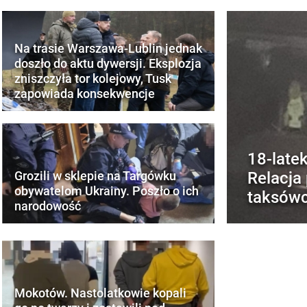
Na trasie Warszawa-Lublin jednak
doszło do aktu dywersji. Eksplozja
zniszczyła tor kolejowy, Tusk
zapowiada konsekwencje
18-latek
Relacja
Grozili w sklepie na Targówku
obywatelom Ukrainy. Poszło o ich
taksówc
narodowość
Mokotów. Nastolatkowie kopali