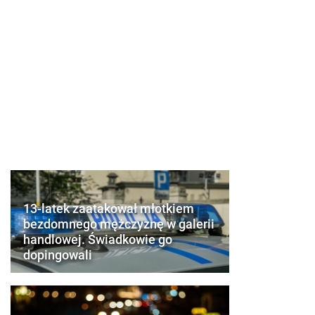
13-latek zaatakował młotkiem
bezdomnego mężczyznę w galerii
handlowej. Świadkowie go
dopingowali