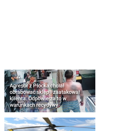
Agresor z Płocka chciał
obrabować sklep i zaatakował
klienta. Odpowie za to w
warunkach recydywy