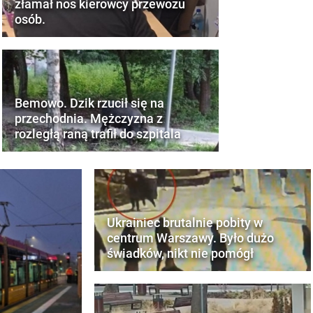
złamał nos kierowcy przewozu
osób.
Bemowo. Dzik rzucił się na
przechodnia. Mężczyzna z
rozległą raną trafił do szpitala
Ukrainiec brutalnie pobity w
centrum Warszawy. Było dużo
świadków, nikt nie pomógł