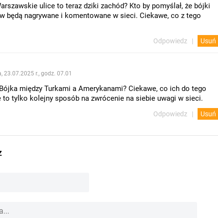
arszawskie ulice to teraz dziki zachód? Kto by pomyślał, że bójki
 będą nagrywane i komentowane w sieci. Ciekawe, co z tego
Odpowiedz
Usuń
, 23.07.2025 r., godz. 07.01
 Bójka między Turkami a Amerykanami? Ciekawe, co ich do tego
 to tylko kolejny sposób na zwrócenie na siebie uwagi w sieci.
Odpowiedz
Usuń
z