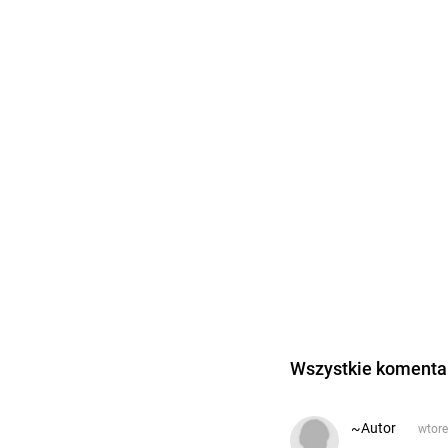
Wszystkie komentar
~Autor
wtore