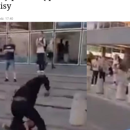
isy
odz. 17.40