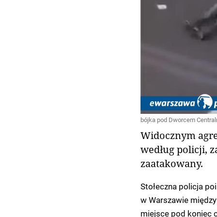
bójka pod Dworcem Centraln
Widocznym agres
według policji, 
zaatakowany.
Stołeczna policja p
w Warszawie między 
miejsce pod koniec 