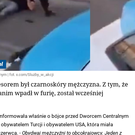
ym | fot. x.com/Sluzby_w_akcji
orem był czarnoskóry mężczyzna. Z tym, że
zanim wpadł w furię, został wcześniej
oinformowała właśnie o bójce przed Dworcem Centralnym
obywatelem Turcji i obywatelem USA, która miała
czerwca. -
Obydwaj mężczyźni to obcokrajowcy. Jeden z