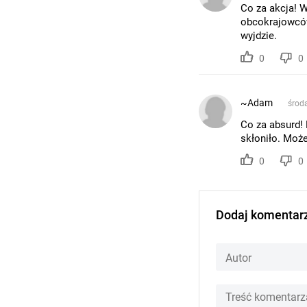
Co za akcja! W
obcokrajowców
wyjdzie.
0
0
~Adam
środa
Co za absurd!
skłoniło. Może
0
0
Dodaj komentar