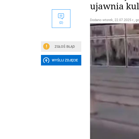
ujawnia kul
Dodano
wtorek, 22.07.2025 r., g
(2)
ZGŁOŚ BŁĄD
WYŚLIJ ZDJĘCIE