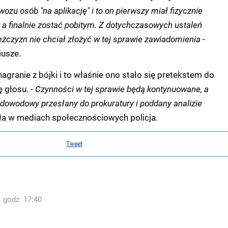
wozu osób "na aplikację" i to on pierwszy miał fizycznie
 a finalnie zostać pobitym. Z dotychczasowych ustaleń
ężczyzn nie chciał złożyć w tej sprawie zawiadomienia
-
iusze.
nagranie z bójki i to właśnie ono stało się pretekstem do
ę głosu. -
Czynności w tej sprawie będą kontynuowane, a
 dowodowy przesłany do prokuratury i poddany analizie
ła w mediach społecznościowych policja.
Tweet
. godz. 17:40