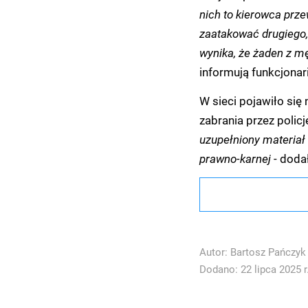
nich to kierowca prze
zaatakować drugiego,
wynika, że żaden z m
informują funkcjonar
W sieci pojawiło się 
zabrania przez policj
uzupełniony materiał
prawno-karnej
- doda
Autor:
Bartosz Pańczyk
Dodano: 22 lipca 2025 r