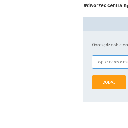
#dworzec centraln
Oszczędź sobie cza
DODAJ