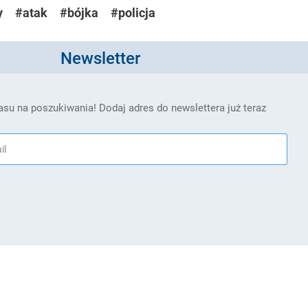
y
#atak
#bójka
#policja
Newsletter
su na poszukiwania! Dodaj adres do newslettera już teraz