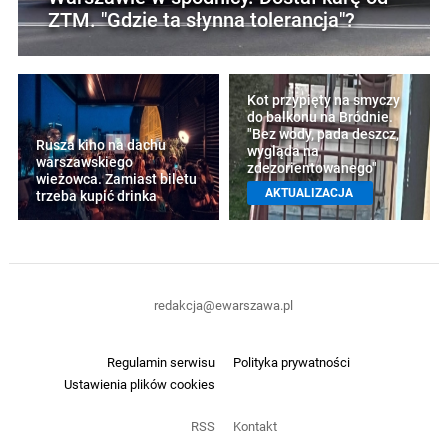
ZTM. "Gdzie ta słynna tolerancja"?
Kot przypięty na smyczy
do balkonu na Bródnie.
"Bez wody, pada deszcz,
Rusza kino na dachu
wygląda na
warszawskiego
zdezorientowanego"
wieżowca. Zamiast biletu
AKTUALIZACJA
trzeba kupić drinka
redakcja@ewarszawa.pl
Regulamin serwisu
Polityka prywatności
Ustawienia plików cookies
RSS
Kontakt