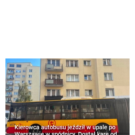
Kierowca autobusu jeździł w upale po
Warszawie w spódnicy. Dostał karę od