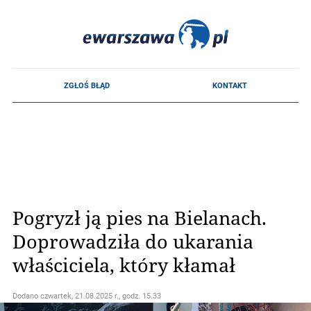
Pogryzł ją pies na Bielanach.
Doprowadziła do ukarania
właściciela, który kłamał
Dodano
czwartek, 21.08.2025 r., godz. 15.33