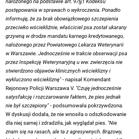
nałożonego na podstawie art. 97§1 Kodeksu
postępowania w sprawach o wykroczenia. Ponadto
informuję, że za brak obowiązkowego szczepienia
przeciwko wściekliźnie, właściciel psa został ukarany
grzywną w drodze mandatu karnego kredytowanego,
nałożonego przez Powiatowego Lekarza Weterynarii
w Warszawie. Jednocześnie w trakcie obserwacji psa
przez Inspekcję Weterynaryjną u ww. zwierzęcia nie
stwierdzono objawów klinicznych wścieklizny i
wykluczono wściekliznę"
- napisał Komendant
Rejonowy Policji Warszawa V.
"Czuję jednocześnie
satysfakcję i rozczarowanie faktem, że pies jednak
nie był szczepiony"
- podsumowała pokrzywdzona.
W dyskusji dodała, że nie wnosiła o odszkodowanie
dla niej samej i zdradziła, jak wyglądał pies.
"Nie
znam się na rasach, ale ta z agresywnych. Brązowy,