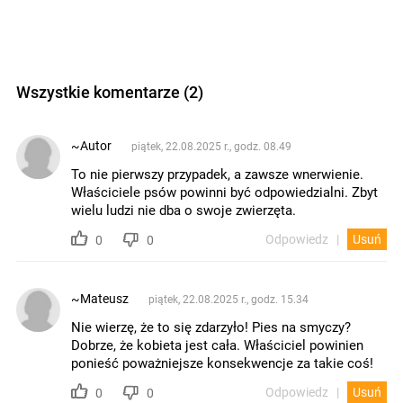
Wszystkie komentarze (2)
~Autor
piątek, 22.08.2025 r., godz. 08.49
To nie pierwszy przypadek, a zawsze wnerwienie.
Właściciele psów powinni być odpowiedzialni. Zbyt
wielu ludzi nie dba o swoje zwierzęta.
Odpowiedz
Usuń
0
0
~Mateusz
piątek, 22.08.2025 r., godz. 15.34
Nie wierzę, że to się zdarzyło! Pies na smyczy?
Dobrze, że kobieta jest cała. Właściciel powinien
ponieść poważniejsze konsekwencje za takie coś!
Odpowiedz
Usuń
0
0