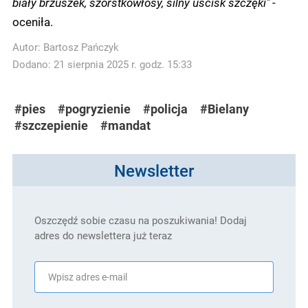
biały brzuszek, szorstkowłosy, silny uścisk szczęki"
-
oceniła.
Autor:
Bartosz Pańczyk
Dodano: 21 sierpnia 2025 r. godz. 15:33
#pies
#pogryzienie
#policja
#Bielany
#szczepienie
#mandat
Newsletter
Oszczędź sobie czasu na poszukiwania! Dodaj
adres do newslettera już teraz