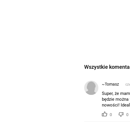
Wszystkie komentar
~Tomasz
czw
Super, że mamy
będzie można 
nowości! Ideal
0
0