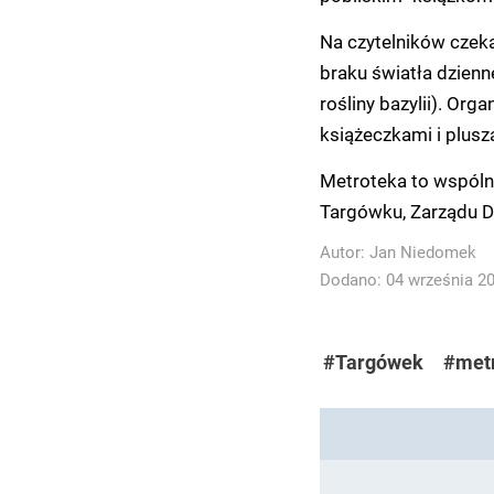
Na czytelników czeka
braku światła dzien
rośliny bazylii). Org
książeczkami i plusz
Metroteka to wspólny
Targówku, Zarządu D
Autor:
Jan Niedomek
Dodano: 04 września 202
#Targówek
#met