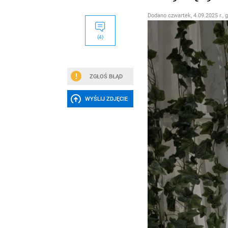
Dodano
czwartek, 4.09.2025 r., 
(4)
ZGŁOŚ BŁĄD
WYŚLIJ ZDJĘCIE