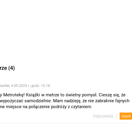
ze (4)
artek, 4.09.2025 r., godz. 15.18
 Metrotekę! Książki w metrze to świetny pomysł. Cieszę się, że
wypożyczać samodzielnie. Mam nadzieję, że nie zabraknie fajnych
ne miejsce na połączenie podróży z czytaniem.
Odpowiedz
Usuń