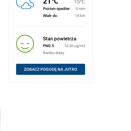
21℃
15℃
Poziom opadów:
0 mm
Wiatr do:
14 km
Stan powietrza
PM2.5
10.20 μg/m3
Bardzo dobry
ZOBACZ POGODĘ NA JUTRO