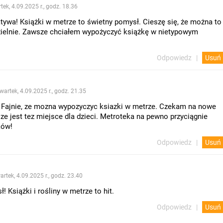
tek, 4.09.2025 r., godz. 18.36
atywa! Książki w metrze to świetny pomysł. Cieszę się, że można to
ielnie. Zawsze chciałem wypożyczyć książkę w nietypowym
Odpowiedz
Usuń
wartek, 4.09.2025 r., godz. 21.35
 Fajnie, ze mozna wypozyczyc ksiazki w metrze. Czekam na nowe
, ze jest tez miejsce dla dzieci. Metroteka na pewno przyciągnie
ków!
Odpowiedz
Usuń
artek, 4.09.2025 r., godz. 23.40
! Książki i rośliny w metrze to hit.
Odpowiedz
Usuń