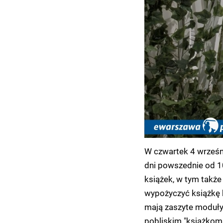
W czwartek 4 wrześni
dni powszednie od 10
książek, w tym także
wypożyczyć książkę 
mają zaszyte moduły
pobliskim "książkoma