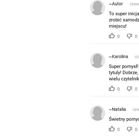
~Autor
czwar
To super inicj
zrobić samodz
miejscu!
0
0
~Karolina
cz
Super pomysł!
tytuly! Dobrze
wielu czytelni
0
0
~Natalia
czw
Świetny pomysł
0
0