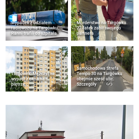
Wypadek z udziałem
Morderstwo na Targówku.
radiowozu na Targówku.
27-latek zabił swojego
Ranni trafili do szpitala
partnera
Samochodowa Strefa
Targówek. Mężczyzna
Tempo 30 na Targówku
wypadł z okna na 6.
obejmie sześć ulic.
piętrze
Szczegóły