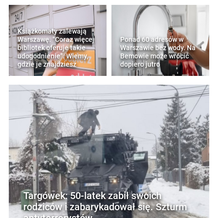
Książkomaty zalewają
Warszawę. "Coraz więcej
Ponad 60 adresów w
bibliotek oferuje takie
Warszawie bez wody. Na
udogodnienie". Wiemy,
Bemowie może wrócić
gdzie je znajdziesz
dopiero jutro
Targówek: 50-latek zabił swoich
rodziców i zabarykadował się. Szturm
antyterrorystów