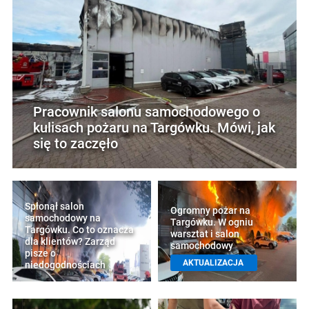
Pracownik salonu samochodowego o
kulisach pożaru na Targówku. Mówi, jak
się to zaczęło
Spłonął salon
Ogromny pożar na
samochodowy na
Targówku. W ogniu
Targówku. Co to oznacza
warsztat i salon
dla klientów? Zarząd
samochodowy
pisze o
AKTUALIZACJA
niedogodnościach