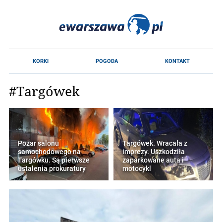
#Targówek
Pożar salonu
Targówek. Wracała z
samochodowego na
imprezy. Uszkodziła
Targówku. Są pierwsze
zaparkowane auta i
ustalenia prokuratury
motocykl