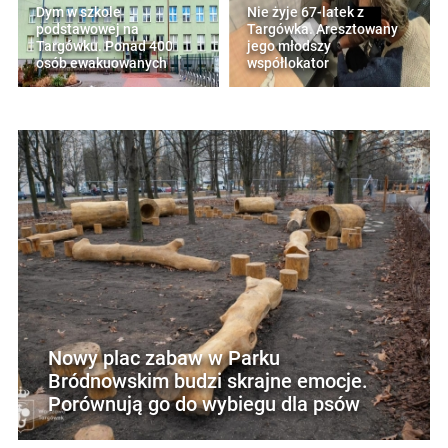
Dym w szkole
Nie żyje 67-latek z
podstawowej na
Targówka. Aresztowany
Targówku. Ponad 400
jego młodszy
osób ewakuowanych
współlokator
Nowy plac zabaw w Parku
Bródnowskim budzi skrajne emocje.
Porównują go do wybiegu dla psów