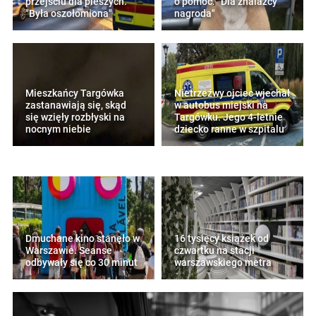
przejściu dla pieszych.
o pomoc. "Dla znalazcy
"Była oszołomiona"
nagroda"
Mieszkańcy Targówka
Nietrzeźwy ojciec wjechał
zastanawiają się, skąd
w autobus miejski na
się wzięły rozbłyski na
Targówku. Jego 4-letnie
nocnym niebie
dziecko ranne w szpitalu
Dmuchane kino stanęło w
16 tysięcy książek od
Warszawie. Seanse
czwartku na stacji
odbywały się co 30 minut
warszawskiego metra