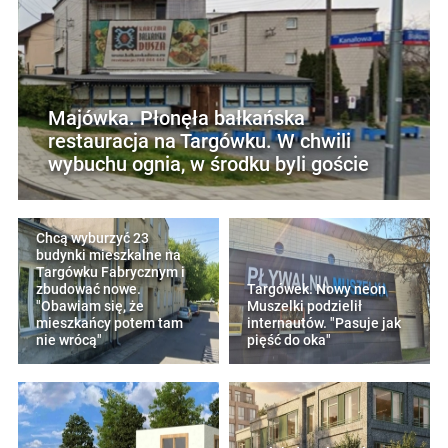
Majówka. Płonęła bałkańska
restauracja na Targówku. W chwili
wybuchu ognia, w środku byli goście
Chcą wyburzyć 23
budynki mieszkalne na
Targówku Fabrycznym i
zbudować nowe.
Targówek. Nowy neon
"Obawiam się, że
Muszelki podzielił
mieszkańcy potem tam
internautów. "Pasuje jak
nie wrócą"
pięść do oka"