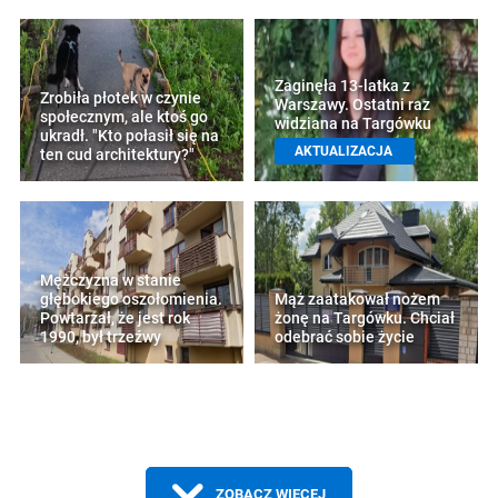
Zaginęła 13-latka z
Zrobiła płotek w czynie
Warszawy. Ostatni raz
społecznym, ale ktoś go
widziana na Targówku
ukradł. "Kto połasił się na
AKTUALIZACJA
ten cud architektury?"
Mężczyzna w stanie
głębokiego oszołomienia.
Mąż zaatakował nożem
Powtarzał, że jest rok
żonę na Targówku. Chciał
1990, był trzeźwy
odebrać sobie życie
ZOBACZ WIĘCEJ