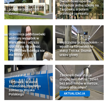
Dwóch deweloperów
Targówek. Nowy żłobek
wybuduje jedną szkołę na
przyjmie ponad 100
Targówku, a potem
dzieci
przekaże ją miastu
Uczennica podstawówki
widziała wypadek w
Warszawie i od razu
Mężczyzna przypadkiem
rzuciła się na pomoc.
wpadł na torowisko na
"Prawdziwa odwaga nie
stacji Trocka. Doznał
ma wieku"
urazu głowy
Zamknęli dwie stacje
drugiej linii metra. "Dzień
Targówek. W aucie
bez problemów w metrze,
znaleziono zmarłego
dniem straconym"
żołnierza Wojska
AKTUALIZACJA
Polskiego