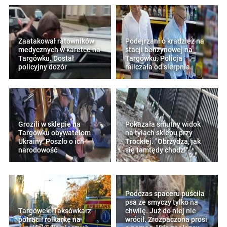
Zaatakował ratowników
Podejrzani o kradzież na
medycznych w karetce na
stacji benzynowej na
Targówku. Dostał
Targówku. Policja
policyjny dozór
milczała od sierpnia
Grozili w sklepie na
Pokazała smutny widok
Targówku obywatelom
na tyłach sklepu przy
Ukrainy. Poszło o ich
Trockiej. "Obrzydza, jak
narodowość
się tamtędy chodzi"
Podczas spaceru puściła
psa ze smyczy tylko na
Targówek. Taksówkarz
chwilę. Już do niej nie
potrącił rolkarkę na
wrócił. Zrozpaczona prosi