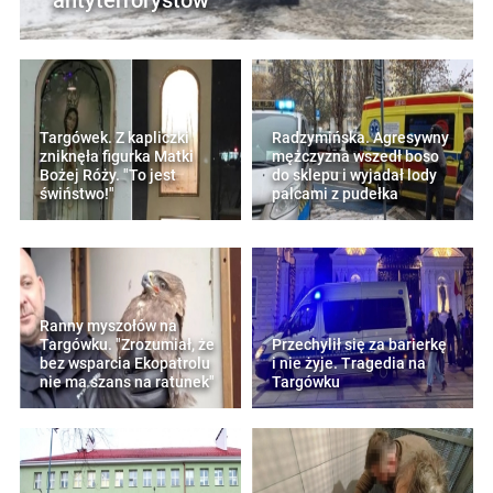
Targówek. Z kapliczki
Radzymińska. Agresywny
zniknęła figurka Matki
mężczyzna wszedł boso
Bożej Róży. "To jest
do sklepu i wyjadał lody
świństwo!"
palcami z pudełka
Ranny myszołów na
Targówku. "Zrozumiał, że
Przechylił się za barierkę
bez wsparcia Ekopatrolu
i nie żyje. Tragedia na
nie ma szans na ratunek"
Targówku