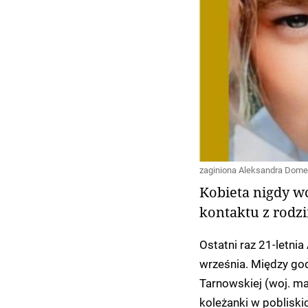
zaginiona Aleksandra Domer
Kobieta nigdy wc
kontaktu z rodzi
Ostatni raz 21-letni
września. Między go
Tarnowskiej (woj. ma
koleżanki w pobliskic