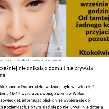
adzka | fot. facebook.com/policja.kozienice
ześniej nie znikała z domu i nie zrywała
ną.
a Aleksandra Domeradzka widziana była we wtorek, 2
dziną 16-17 wyszła ze swojego domu w Wólce
zowieckie), informując bliskich, że wybiera się do
h Kozienicach. Po tym ślad się po niej urwał. Nie dotarła