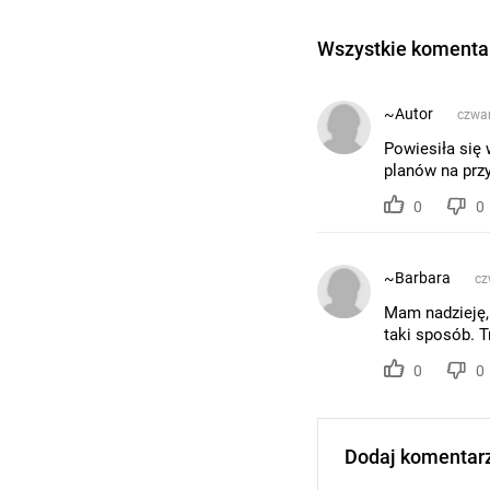
Wszystkie komentar
~Autor
czwar
Powiesiła się
planów na przy
0
0
~Barbara
cz
Mam nadzieję, 
taki sposób. T
0
0
Dodaj komentar