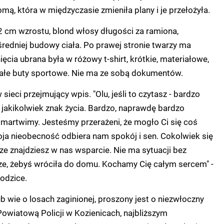
mą, która w międzyczasie zmieniła plany i je przełożyła.
2 cm wzrostu, blond włosy długości za ramiona,
 średniej budowy ciała. Po prawej stronie twarzy ma
ęcia ubrana była w różowy t-shirt, krótkie, materiałowe,
iałe buty sportowe. Nie ma ze sobą dokumentów.
sieci przejmujący wpis. "Olu, jeśli to czytasz - bardzo
, jakikolwiek znak życia. Bardzo, naprawdę bardzo
 martwimy. Jesteśmy przerażeni, że mogło Ci się coś
woja nieobecność odbiera nam spokój i sen. Cokolwiek się
sze znajdziesz w nas wsparcie. Nie ma sytuacji bez
ze, żebyś wróciła do domu. Kochamy Cię całym sercem" -
rodzice.
ub wie o losach zaginionej, proszony jest o niezwłoczny
owiatową Policji w Kozienicach, najbliższym