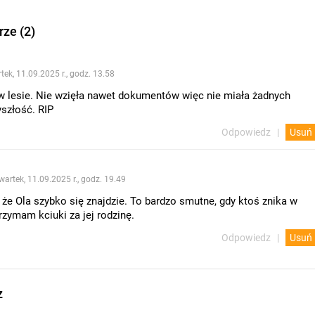
ze (2)
tek, 11.09.2025 r., godz. 13.58
 w lesie. Nie wzięła nawet dokumentów więc nie miała żadnych
szłość. RIP
Odpowiedz
Usuń
wartek, 11.09.2025 r., godz. 19.49
że Ola szybko się znajdzie. To bardzo smutne, gdy ktoś znika w
rzymam kciuki za jej rodzinę.
Odpowiedz
Usuń
z