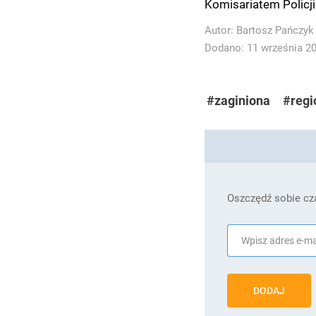
Komisariatem Policj
Autor:
Bartosz Pańczyk
Dodano: 11 września 202
#zaginiona
#regi
Oszczędź sobie cza
DODAJ