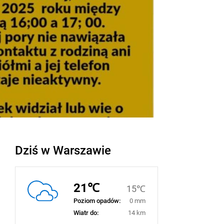
Dziś w Warszawie
21℃
15℃
Poziom opadów:
0 mm
Wiatr do:
14 km