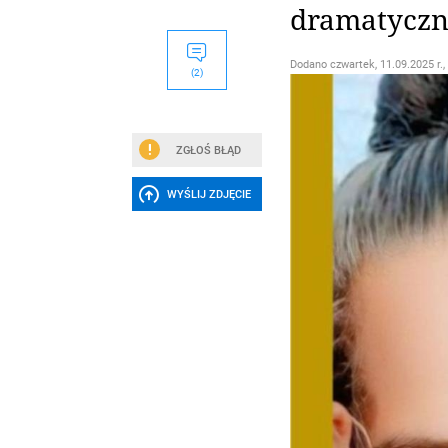
dramatyczn
Dodano
czwartek, 11.09.2025 r.,
(2)
ZGŁOŚ BŁĄD
WYŚLIJ ZDJĘCIE