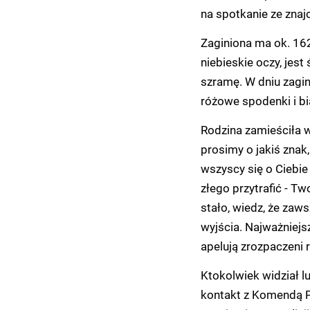
na spotkanie ze znajo
Zaginiona ma ok. 16
niebieskie oczy, jest
szramę. W dniu zagini
różowe spodenki i b
Rodzina zamieściła w 
prosimy o jakiś znak
wszyscy się o Ciebie
złego przytrafić - T
stało, wiedz, że zaw
wyjścia. Najważniejs
apelują zrozpaczeni 
Ktokolwiek widział l
kontakt z Komendą P