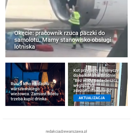
Okęcie: pracownik rzuca paczki do
samolotu. Mamy stanowisko obsługi
lotniska
Kot przypięty na smyczy
do balkonu na Bródnie.
"Bez wody, pada deszcz,
Rusza kino na dachu
wygląda na
warszawskiego
zdezorientowanego"
wieżowca. Zamiast biletu
AKTUALIZACJA
trzeba kupić drinka
redakcja@ewarszawa.pl