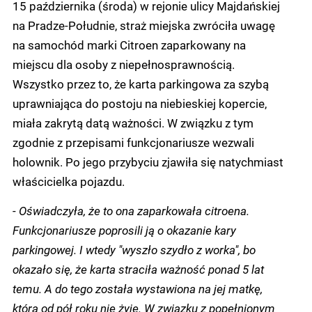
15 października (środa) w rejonie ulicy Majdańskiej
na Pradze-Południe, straż miejska zwróciła uwagę
na samochód marki Citroen zaparkowany na
miejscu dla osoby z niepełnosprawnością.
Wszystko przez to, że karta parkingowa za szybą
uprawniająca do postoju na niebieskiej kopercie,
miała zakrytą datą ważności. W związku z tym
zgodnie z przepisami funkcjonariusze wezwali
holownik. Po jego przybyciu zjawiła się natychmiast
właścicielka pojazdu.
-
Oświadczyła, że to ona zaparkowała citroena.
Funkcjonariusze poprosili ją o okazanie kary
parkingowej. I wtedy "wyszło szydło z worka", bo
okazało się, że karta straciła ważność ponad 5 lat
temu. A do tego została wystawiona na jej matkę,
która od pół roku nie żyje. W związku z popełnionym