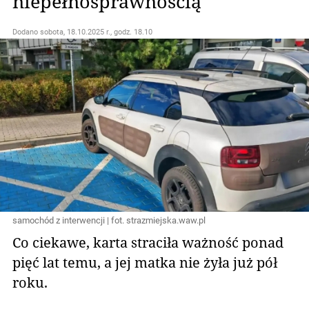
niepełnosprawnością
Dodano
sobota, 18.10.2025 r., godz. 18.10
samochód z interwencji | fot. strazmiejska.waw.pl
Co ciekawe, karta straciła ważność ponad
pięć lat temu, a jej matka nie żyła już pół
roku.