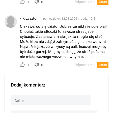
Odpowiedz
Usuń
0
0
~Krzysztof
poniedziałek, 12.01.2026 r., godz. 12.41
Ciekawe, co się działo. Dobrze, że nikt nie ucierpiał!
Chociaż takie stłuczki to zawsze stresujące
sytuacje. Zastanawiam się, jak to mogło się stać.
Może ktoś nie zdążył zatrzymać się na czerwonym?
Najważniejsze, że wszyscy są cali. Inaczej mogłoby
być dużo gorzej. Miejmy nadzieję, że straż pożarna
nie miała ważnego wezwania w tym czasie.
Odpowiedz
Usuń
0
0
Dodaj komentarz