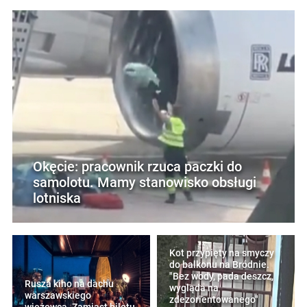
Okęcie: pracownik rzuca paczki do
samolotu. Mamy stanowisko obsługi
lotniska
Kot przypięty na smyczy
do balkonu na Bródnie.
"Bez wody, pada deszcz,
Rusza kino na dachu
wygląda na
warszawskiego
zdezorientowanego"