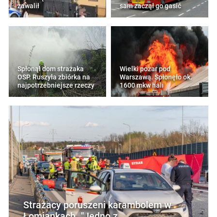
zawalił
sam zaczął go gasić
Spłonął dom strażaka
Wielki pożar pod
OSP. Ruszyła zbiórka na
Warszawą. Spłonęło ok.
najpotrzebniejsze rzeczy
1600 mkw hali
Strażacy poruszeni karambolem w
Łomiankach. "Jedno z