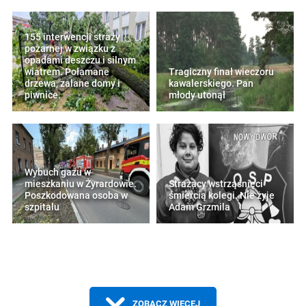
155 interwencji straży
pożarnej w związku z
opadami deszczu i silnym
wiatrem. Połamane
Tragiczny finał wieczoru
drzewa, zalane domy i
kawalerskiego. Pan
piwnice.
młody utonął
Wybuch gazu w
mieszkaniu w Żyrardowie.
Strażacy wstrząśnięci
Poszkodowana osoba w
śmiercią kolegi. Nie żyje
szpitalu
Adam Grzmila
ZOBACZ WIĘCEJ