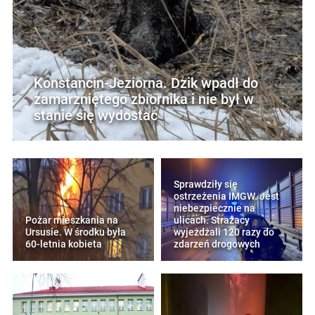
Konstancin-Jeziorna. Dzik wpadł do
zamarzniętego zbiornika i nie był w
stanie się wydostać
Sprawdziły się
ostrzeżenia IMGW. Jest
niebezpiecznie na
Pożar mieszkania na
ulicach. Strażacy
Ursusie. W środku była
wyjeżdżali 120 razy do
60-letnia kobieta
zdarzeń drogowych