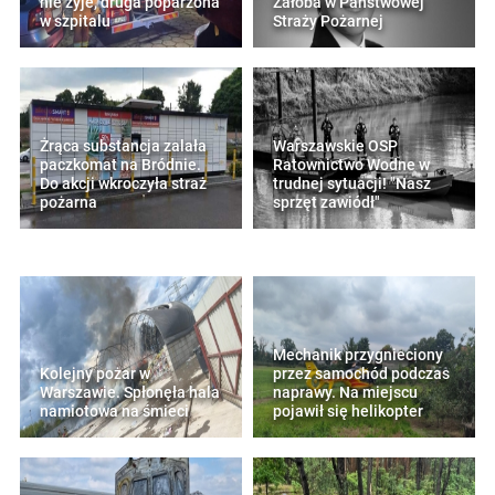
nie żyje, druga poparzona
Żałoba w Państwowej
w szpitalu
Straży Pożarnej
Żrąca substancja zalała
Warszawskie OSP
paczkomat na Bródnie.
Ratownictwo Wodne w
Do akcji wkroczyła straż
trudnej sytuacji! "Nasz
pożarna
sprzęt zawiódł"
Mechanik przygnieciony
Kolejny pożar w
przez samochód podczas
Warszawie. Spłonęła hala
naprawy. Na miejscu
namiotowa na śmieci
pojawił się helikopter