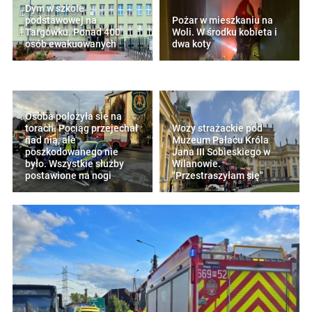
Dym w szkole
podstawowej na
Pożar w mieszkaniu na
Targówku. Ponad 400
Woli. W środku kobieta i
osób ewakuowanych
dwa koty
Osoba położyła się na
torach. Pociąg przejechał
Wozy strażackie pod
nad nią, ale
Muzeum Pałacu Króla
poszkodowanego nie
Jana III Sobieskiego w
było. Wszystkie służby
Wilanowie.
postawione na nogi
"Przestraszyłam się"