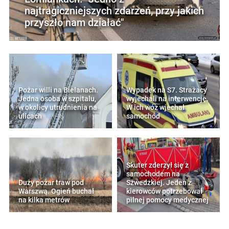
najtragiczniejszych zdarzeń, przy jakich
przyszło nam działać"
Pożar willi na Bielanach.
Wypadek na S7. Strażacy
Jedna osoba w szpitalu,
wyjechali na interwencję.
w okolicy utrudnienia na
W ich wóz wjechał
ulicach
samochód
Skuter zderzył się z
samochodem na
Duży pożar traw pod
Szwedzkiej. Jeden z
Warszwą. Ogień buchał
kierowców potrzebował
na kilka metrów
pilnej pomocy medycznej