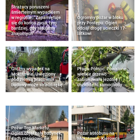
Strażacy poruszeni
śmiertelnym wypadkiem
w regionie. "Zapamiętuje
Ogromny pożar w bloku
się do końca życia, tym
przy Postępu. Ogień
bardziej, gdy ratujemy
odciął drogę ucieczki 17-
znajomych"
latkowi
Groźny wypadek na
Praga-Północ. Powalone
Mokotowie. Uwięziony
wielkie drzewo
pod ziemią pracownik
zablokowało jezdnię i
budowy może stracić rękę
uszkodziło samochody
Pożar Top Marketu.
Ogień objął cały budynek,
Pożar autobusu na
dach częściowo się
Mokotowie. Kierowca