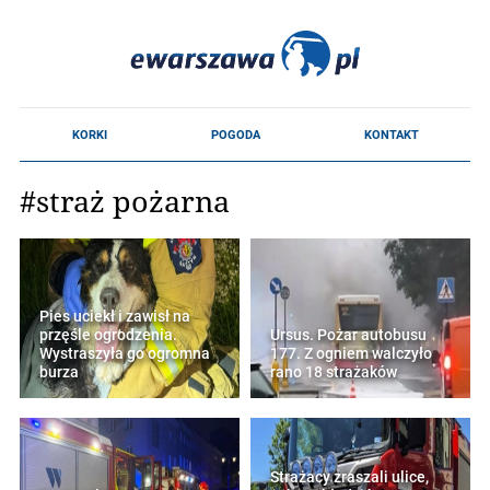
#straż pożarna
Pies uciekł i zawisł na
przęśle ogrodzenia.
Ursus. Pożar autobusu
Wystraszyła go ogromna
177. Z ogniem walczyło
burza
rano 18 strażaków
Strażacy zraszali ulice,