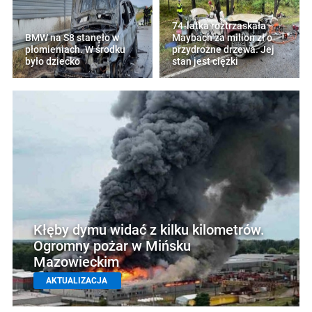
74-latka roztrzaskała
BMW na S8 stanęło w
Maybach za milion zł o
płomieniach. W środku
przydrożne drzewa. Jej
było dziecko
stan jest ciężki
Kłęby dymu widać z kilku kilometrów.
Ogromny pożar w Mińsku
Mazowieckim
AKTUALIZACJA