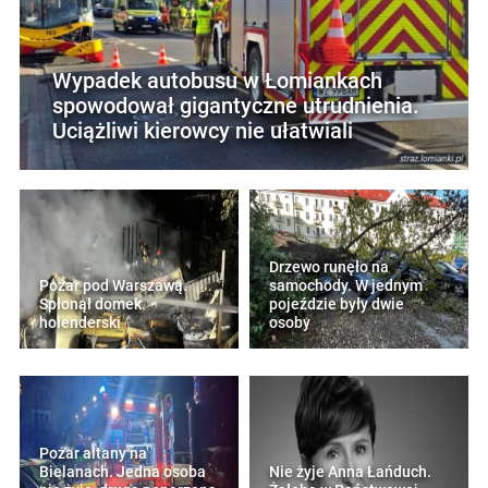
Wypadek autobusu w Łomiankach
spowodował gigantyczne utrudnienia.
Uciążliwi kierowcy nie ułatwiali
Drzewo runęło na
Pożar pod Warszawą.
samochody. W jednym
Spłonął domek
pojeździe były dwie
holenderski
osoby
Pożar altany na
Bielanach. Jedna osoba
Nie żyje Anna Łańduch.