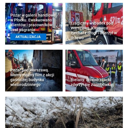
Pożar w galerii handlowej
w Płocku. Ewakuowano
Tragiczny wypadek pod
klientów i pracowników.
Warszawą. Kierowca
Jest nagranie
zjechał z drogi i uderzył w
AKTUALIZACJA
drzewo
Pożar pod Warszawą.
Mamy mocny film z akcji
gaśniczej budynku
Bielany. Wóz strażacki
wielorodzinnego
zderzył się z osobówką