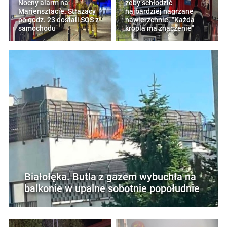
Nocny alarm na
żeby schłodzić
Mariensztacie. Strażacy
najbardziej nagrzane
po godz. 23 dostali SOS z
nawierzchnie. "Każda
samochodu
kropla ma znaczenie"
Białołęka. Butla z gazem wybuchła na
balkonie w upalne sobotnie popołudnie