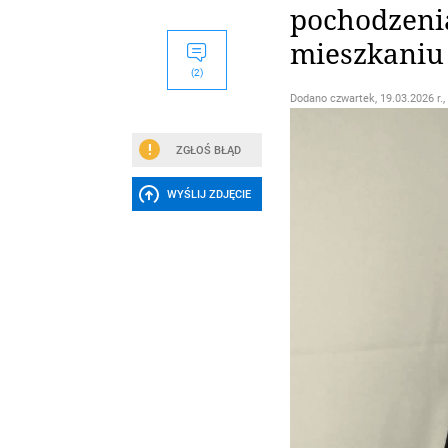
pochodzeni
mieszkaniu
(2)
Dodano
czwartek, 19.03.2026 r.,
ZGŁOŚ BŁĄD
WYŚLIJ ZDJĘCIE