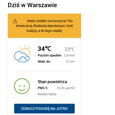
Dziś w Warszawie
Wiele omdleń na koncercie The
Weeknd na Stadionie Narodowym. Dziś
kolejny, a do tego cieplej
34℃
23℃
Poziom opadów:
2.8 mm
Wiatr do:
21 km
Stan powietrza
PM2.5
10.20 μg/m3
Bardzo dobry
ZOBACZ POGODĘ NA JUTRO