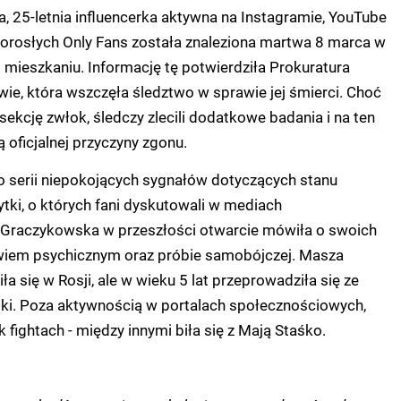
 25-letnia influencerka aktywna na Instagramie, YouTube
dorosłych Only Fans została znaleziona martwa 8 marca w
ieszkaniu. Informację tę potwierdziła Prokuratura
e, która wszczęła śledztwo w sprawie jej śmierci. Choć
ekcję zwłok, śledczy zlecili dodatkowe badania i na ten
 oficjalnej przyczyny zgonu.
o serii niepokojących sygnałów dotyczących stanu
tki, o których fani dyskutowali w mediach
Graczykowska w przeszłości otwarcie mówiła o swoich
wiem psychicznym oraz próbie samobójczej. Masza
a się w Rosji, ale w wieku 5 lat przeprowadziła się ze
i. Poza aktywnością w portalach społecznościowych,
k fightach - między innymi biła się z Mają Staśko.