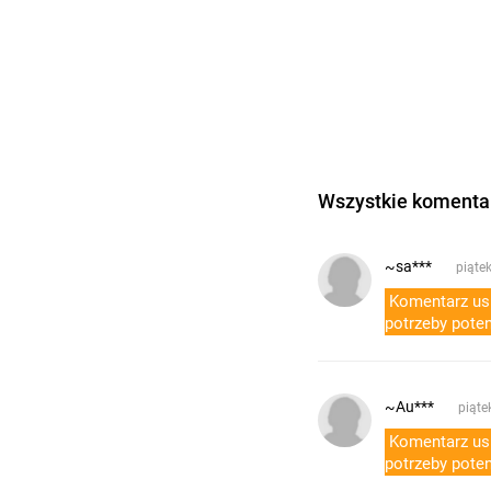
Wszystkie komentar
~sa***
piątek
Komentarz usu
potrzeby poten
~Au***
piąte
Komentarz usu
potrzeby poten