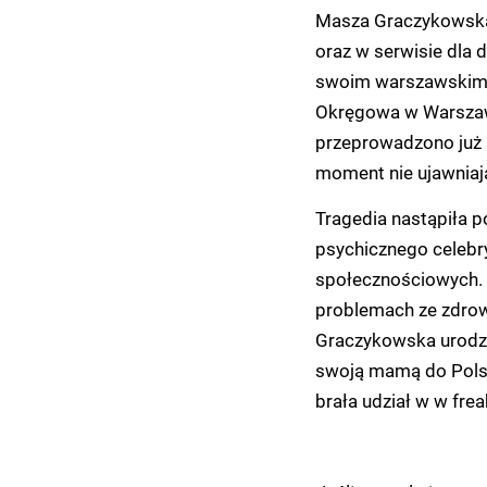
Masza Graczykowska,
oraz w serwisie dla 
swoim warszawskim m
Okręgowa w Warszawi
przeprowadzono już s
moment nie ujawniają
Tragedia nastąpiła p
psychicznego celebry
społecznościowych. 
problemach ze zdro
Graczykowska urodził
swoją mamą do Polsk
brała udział w w frea