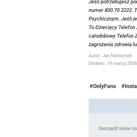
Jeśli potrzebujesz p
numer 800 70 2222. T
Psychicznym. Jeśli j
To Dziecięcy Telefon
całodobowy Telefon Za
zagrożenia zdrowia l
Autor:
Jan Niedomek
Dodano: 19 marca 2026 
#OnlyFans
#Inst
Oszczędź sobie cza